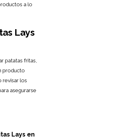
productos a lo
itas Lays
r patatas fritas,
n producto
 revisar los
 para asegurarse
itas Lays en