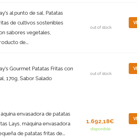
ay's al punto de sal, Patatas
ritas de cultivos sostenibles
V
out of stock
on sabores vegetales,
roducto de...
ay's Gourmet Patatas Fritas con
V
out of stock
al, 170g, Sabor Salado
áquina envasadora de patatas
V
1.692,18€
ritas Lays, máquina envasadora
disponible
equeña de patatas fritas de...