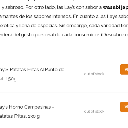
 y sabroso. Por otro lado, las Lay’s con sabor a
wasabi ja
 amantes de los sabores intensos. En cuanto a las Lay’s sab
xótica y llena de especias. Sin embargo, cada variedad tie
nderá del gusto personal de cada consumidor. ¡Descubre cu
ay'S Patatas Fritas Al Punto de
V
out of stock
al, 150g
ay's Horno Campesinas -
V
out of stock
atatas Fritas, 130 g