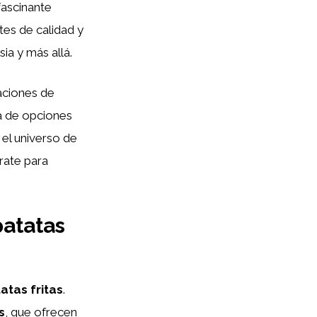
fascinante
tes de calidad y
ia y más allá.
aciones de
a de opciones
el universo de
rate para
patatas
atas fritas
.
s
, que ofrecen