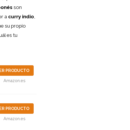
ponés
son
or a
curry indio
,
ne su propio
ál es tu
ER PRODUCTO
Amazon.es
ER PRODUCTO
Amazon.es