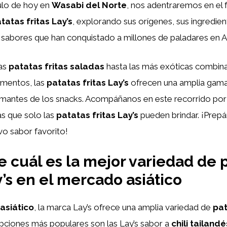
ulo de hoy en
Wasabi del Norte
, nos adentraremos en el 
tatas fritas Lay’s
, explorando sus orígenes, sus ingredien
sabores que han conquistado a millones de paladares en As
cas
patatas fritas saladas
hasta las más exóticas combin
imentos, las
patatas fritas Lay’s
ofrecen una amplia gam
amantes de los snacks. Acompáñanos en este recorrido por 
s que solo las
patatas fritas Lay’s
pueden brindar. ¡Prepá
vo sabor favorito!
 cuál es la mejor variedad de 
y’s en el mercado asiático
asiático
, la marca Lay’s ofrece una amplia variedad de
pat
pciones más populares son las Lay’s sabor a
chili tailandé