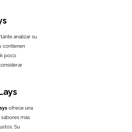
ys
tante analizar su
ys contienen
ack poco
considerar
 Lays
ays
ofrece una
ta sabores más
ustos. Su