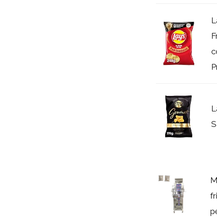
L
F
c
P
L
S
M
f
p