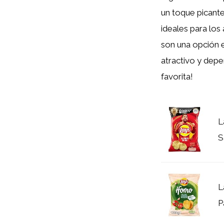
un toque picante
ideales para los
son una opción e
atractivo y depe
favorita!
L
S
L
P