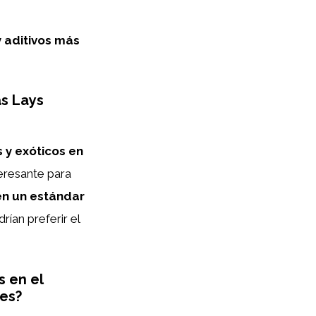
 aditivos más
as Lays
 y exóticos en
teresante para
n un estándar
rían preferir el
s en el
res?