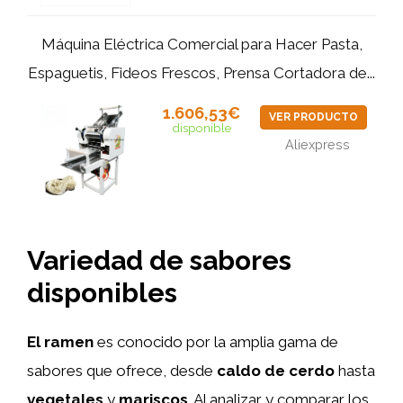
Máquina Eléctrica Comercial para Hacer Pasta,
Espaguetis, Fideos Frescos, Prensa Cortadora de...
1.606,53€
VER PRODUCTO
disponible
Aliexpress
Variedad de sabores
disponibles
El ramen
es conocido por la amplia gama de
sabores que ofrece, desde
caldo de cerdo
hasta
vegetales
y
mariscos
. Al analizar y comparar los