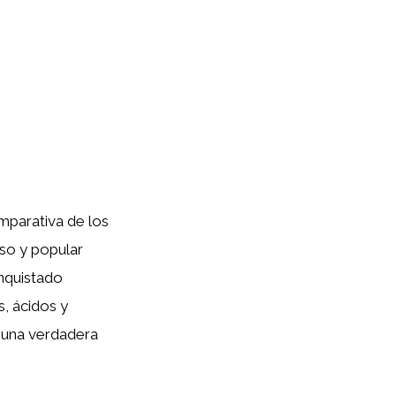
omparativa de los
oso y popular
onquistado
, ácidos y
 una verdadera