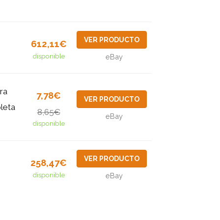
VER PRODUCTO
612,11€
disponible
eBay
ra
7,78€
VER PRODUCTO
leta
8,65€
eBay
disponible
VER PRODUCTO
258,47€
disponible
eBay