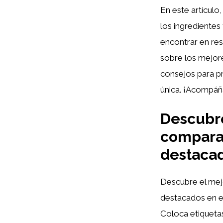
En este artículo
los ingredientes
encontrar en re
sobre los mejore
consejos para pr
única. ¡Acompáñ
Descubre
comparat
destaca
Descubre el me
destacados en el
Coloca etique