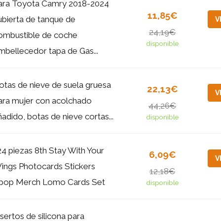
ara Toyota Camry 2018-2024
11,85€
ubierta de tanque de
V
24,19€
ombustible de coche
disponible
mbellecedor tapa de Gas...
otas de nieve de suela gruesa
22,13€
V
ara mujer con acolchado
44,26€
ñadido, botas de nieve cortas...
disponible
24 piezas 8th Stay With Your
6,09€
V
ings Photocards Stickers
12,18€
pop Merch Lomo Cards Set
disponible
nsertos de silicona para