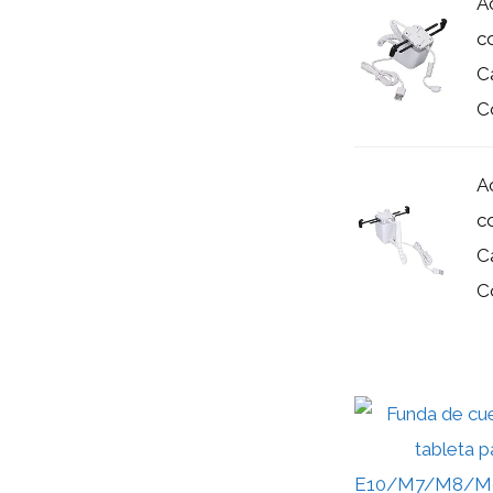
A
c
C
Co
A
c
C
Co