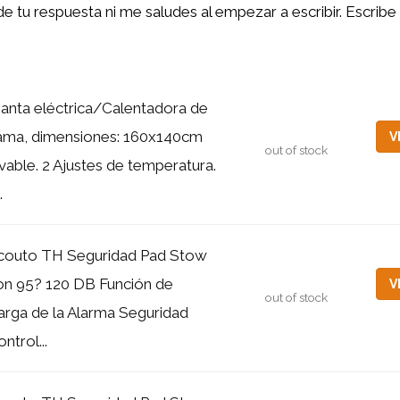
 de tu respuesta ni me saludes al empezar a escribir. Escrib
anta eléctrica/Calentadora de
ama, dimensiones: 160x140cm
V
out of stock
avable. 2 Ajustes de temperatura.
.
couto TH Seguridad Pad Stow
on 95? 120 DB Función de
V
out of stock
arga de la Alarma Seguridad
ntrol...