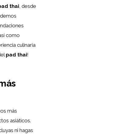
pad thai
, desde
podemos
endaciones
 así como
iencia culinaria
del
pad thai
!
 más
icos más
tos asiáticos.
cluyas ni hagas