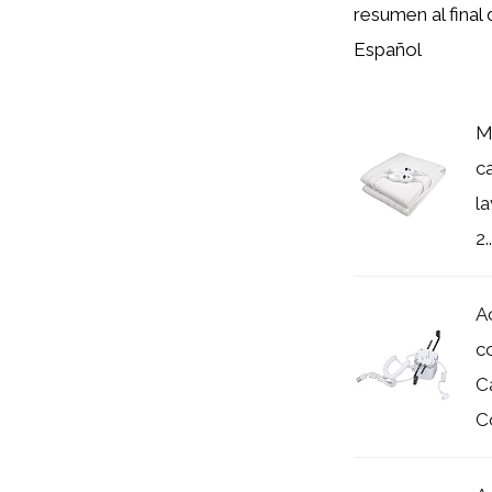
resumen al final
Español
M
c
l
2..
A
c
C
Co