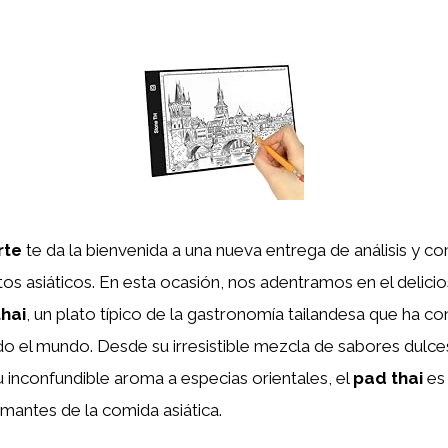
rte
te da la bienvenida a una nueva entrega de análisis y c
s asiáticos. En esta ocasión, nos adentramos en el delici
hai
, un plato típico de la gastronomía tailandesa que ha c
o el mundo. Desde su irresistible mezcla de sabores dulces
u inconfundible aroma a especias orientales, el
pad thai
es
amantes de la comida asiática.