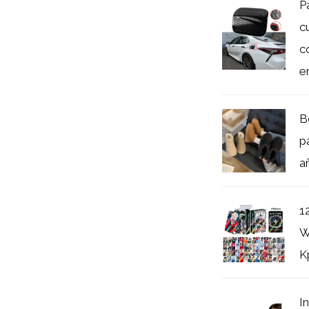
P
c
c
e
B
p
a
1
W
K
I