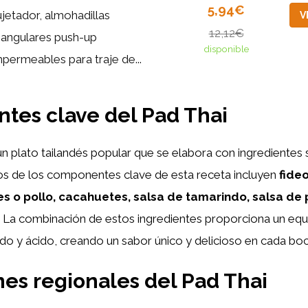
5,94€
ujetador, almohadillas
V
12,12€
riangulares push-up
disponible
mpermeables para traje de...
ntes clave del Pad Thai
n plato tailandés popular que se elabora con ingredientes 
os de los componentes clave de esta receta incluyen
fideo
s o pollo, cacahuetes, salsa de tamarindo, salsa de
La combinación de estos ingredientes proporciona un equi
ado y ácido, creando un sabor único y delicioso en cada bo
nes regionales del Pad Thai