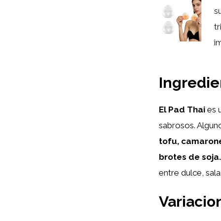
s
t
i
Ingredie
El Pad Thai
es u
sabrosos. Algun
tofu, camarone
brotes de soja.
entre dulce, sal
Variacio