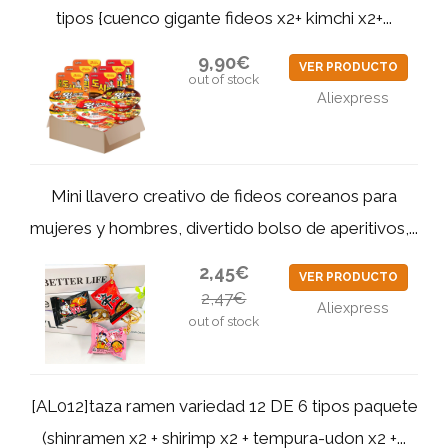
tipos {cuenco gigante fideos x2+ kimchi x2+...
9,90€
VER PRODUCTO
out of stock
Aliexpress
Mini llavero creativo de fideos coreanos para
mujeres y hombres, divertido bolso de aperitivos,...
2,45€
VER PRODUCTO
2,47€
Aliexpress
out of stock
[AL012]taza ramen variedad 12 DE 6 tipos paquete
(shinramen x2 + shirimp x2 + tempura-udon x2 +...