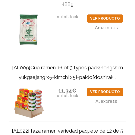
400g
out of stock
VER PRODUCTO
Amazon.es
[AL009]Cup ramen 16 of 3 types pack{nongshim
yukgaejang x5+kimchi x5}+paldo{doshirak...
11,34€
VER PRODUCTO
out of stock
Aliexpress
[AL022]Taza ramen variedad paquete de 12 de 5