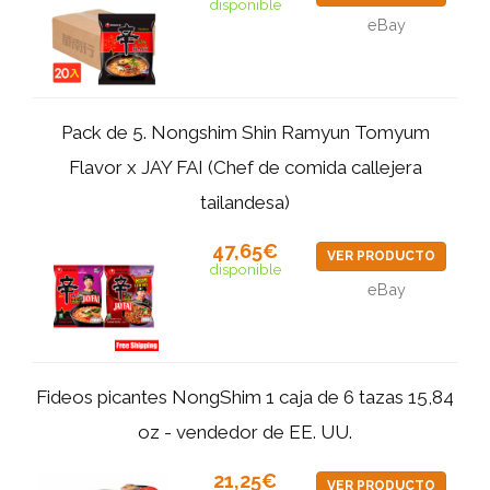
disponible
eBay
Pack de 5. Nongshim Shin Ramyun Tomyum
Flavor x JAY FAI (Chef de comida callejera
tailandesa)
47,65€
VER PRODUCTO
disponible
eBay
Fideos picantes NongShim 1 caja de 6 tazas 15,84
oz - vendedor de EE. UU.
21,25€
VER PRODUCTO