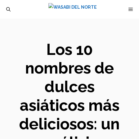
Saltar
M
al
contenido
Los 10
nombres de
dulces
asiáticos más
deliciosos: un