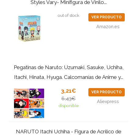
Styles Vary- Minifigura de Vinilo...
out of stock
VER PRODUCTO
Amazon.es
Pegatinas de Naruto: Uzumaki, Sasuke, Uchiha,
Itachi, Hinata, Hyuga. Calcomanías de Anime y...
3,21€
VER PRODUCTO
6,43€
Aliexpress
disponible
NARUTO Itachi Uchiha - Figura de Acrílico de