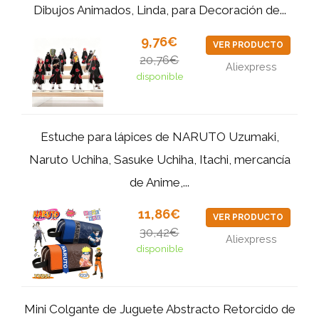
Dibujos Animados, Linda, para Decoración de...
9,76€
VER PRODUCTO
20,76€
Aliexpress
disponible
Estuche para lápices de NARUTO Uzumaki,
Naruto Uchiha, Sasuke Uchiha, Itachi, mercancía
de Anime,...
11,86€
VER PRODUCTO
30,42€
Aliexpress
disponible
Mini Colgante de Juguete Abstracto Retorcido de