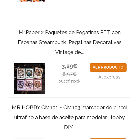
Mr.Paper 2 Paquetes de Pegatinas PET con
Escenas Steampunk, Pegatinas Decorativas
Vintage de...
3,29€
VER PRODUCTO
6,57€
Aliexpress
out of stock
MR HOBBY CM101 ~ CM103 marcador de pincel
ultrafino a base de aceite para modelar Hobby
DIY...