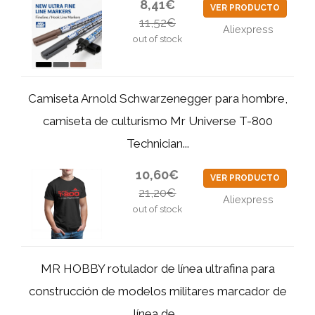
8,41€
VER PRODUCTO
11,52€
Aliexpress
out of stock
Camiseta Arnold Schwarzenegger para hombre,
camiseta de culturismo Mr Universe T-800
Technician...
10,60€
VER PRODUCTO
21,20€
Aliexpress
out of stock
MR HOBBY rotulador de línea ultrafina para
construcción de modelos militares marcador de
línea de...