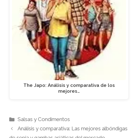
The Japo: Análisis y comparativa de los
mejores…
Categorías
Salsas y Condimentos
Análisis y comparativa: Las mejores albóndigas
de sepia y gambas asiáticas del mercado