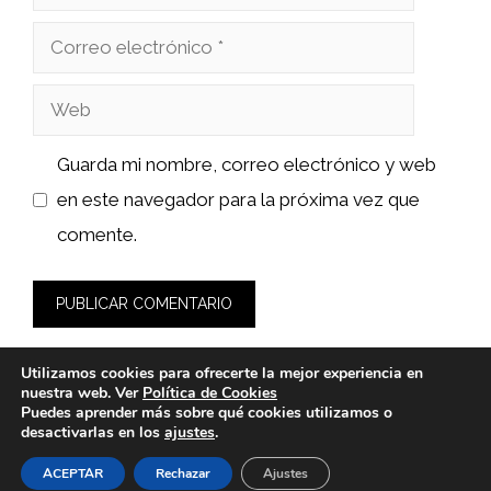
Correo
electrónico
Web
Guarda mi nombre, correo electrónico y web
en este navegador para la próxima vez que
comente.
Utilizamos cookies para ofrecerte la mejor experiencia en
nuestra web. Ver
Política de Cookies
Puedes aprender más sobre qué cookies utilizamos o
desactivarlas en los
ajustes
.
© 2026 wasabidelnorte.es -
Política de Privacidad y Aviso
Legal
-
Política de cookies
ACEPTAR
Rechazar
Ajustes