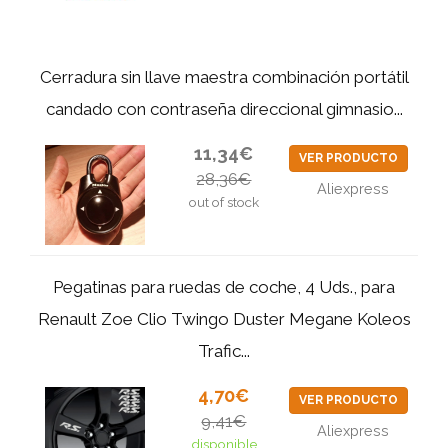
Cerradura sin llave maestra combinación portátil
candado con contraseña direccional gimnasio...
11,34€
VER PRODUCTO
28,36€
Aliexpress
out of stock
Pegatinas para ruedas de coche, 4 Uds., para
Renault Zoe Clio Twingo Duster Megane Koleos
Trafic...
4,70€
VER PRODUCTO
9,41€
Aliexpress
disponible