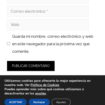
Correo
electrónico
Web
Guarda mi nombre, correo electrónico y web
en este navegador para la próxima vez que
comente.
Utilizamos cookies para ofrecerte la mejor experiencia en
nuestra web. Ver
Política de Cookies
Puedes aprender más sobre qué cookies utilizamos o
desactivarlas en los
ajustes
.
© 2026 wasabidelnorte.es -
Política de Privacidad y Aviso
Legal
-
Política de cookies
ACEPTAR
Rechazar
Ajustes