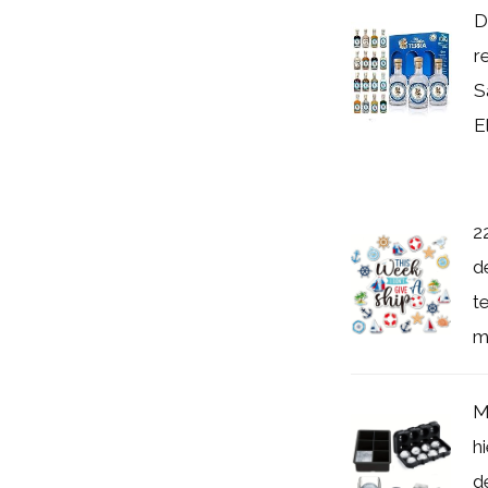
D
r
S
E
2
d
t
m
M
h
d