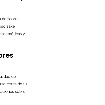
 de licores
moso sake
más exóticas y
ores
alidad de
oras cerca de tu
daciones sobre