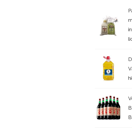
P
m
i
li
D
V
h
V
B
B