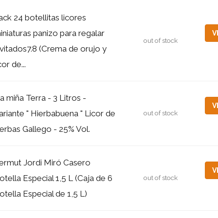
ack 24 botellitas licores
iniaturas panizo para regalar
V
out of stock
nvitados7.8 (Crema de orujo y
cor de...
a miña Terra - 3 Litros -
V
ariante " Hierbabuena " Licor de
out of stock
ierbas Gallego - 25% Vol.
ermut Jordi Miró Casero
V
otella Especial 1,5 L (Caja de 6
out of stock
otella Especial de 1,5 L)