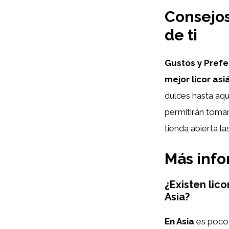
Consejos 
de ti
Gustos y Prefe
mejor licor asi
dulces hasta aq
permitirán tomar
tienda abierta la
Más inf
¿Existen lic
Asia?
En Asia
es poco 