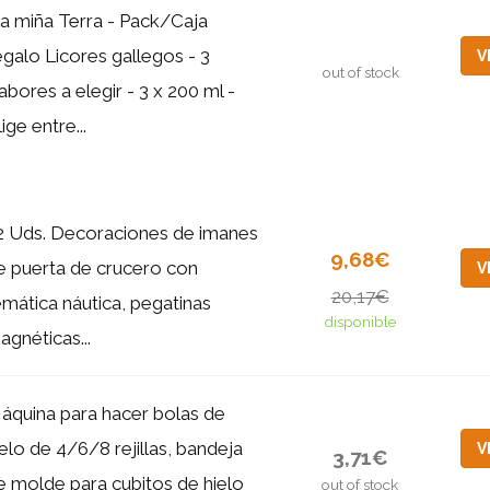
a miña Terra - Pack/Caja
egalo Licores gallegos - 3
V
out of stock
abores a elegir - 3 x 200 ml -
lige entre...
2 Uds. Decoraciones de imanes
9,68€
e puerta de crucero con
V
20,17€
emática náutica, pegatinas
disponible
agnéticas...
áquina para hacer bolas de
ielo de 4/6/8 rejillas, bandeja
V
3,71€
e molde para cubitos de hielo
out of stock