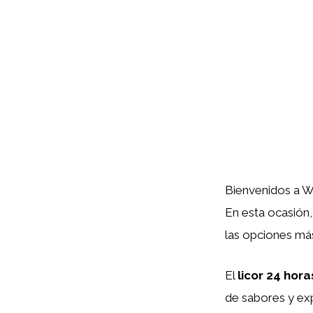
Bienvenidos a Wa
En esta ocasión
las opciones más
El
licor 24 hora
de sabores y exp