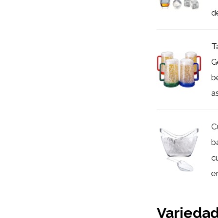
de
T
G
b
as
C
b
c
e
Variedad 