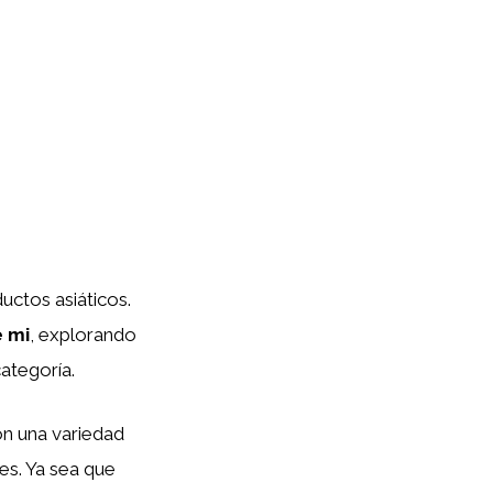
uctos asiáticos.
e mi
, explorando
ategoría.
on una variedad
es. Ya sea que