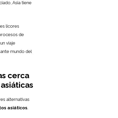
iado, Asia tiene
es licores
, procesos de
un viaje
inante mundo del
as cerca
asiáticas
es alternativas
os asiáticos
.