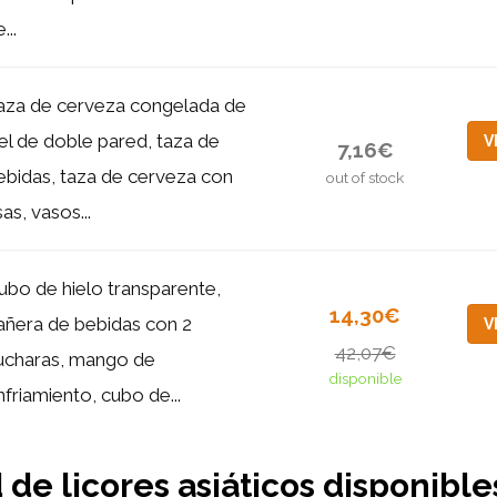
...
aza de cerveza congelada de
el de doble pared, taza de
V
7,16€
ebidas, taza de cerveza con
out of stock
as, vasos...
ubo de hielo transparente,
14,30€
añera de bebidas con 2
V
42,07€
ucharas, mango de
disponible
nfriamiento, cubo de...
de licores asiáticos disponibles