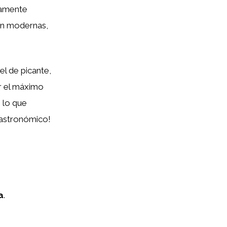
samente
ón modernas,
vel de picante,
ar el máximo
 lo que
gastronómico!
a
.