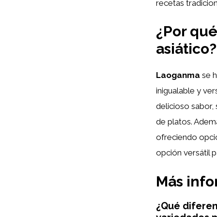
recetas tradicio
¿Por qu
asiático?
Laoganma
se h
inigualable y ve
delicioso sabor,
de platos. Ademá
ofreciendo opci
opción versátil 
Más inf
¿Qué diferen