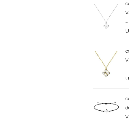
c
V
–
Un
c
V
–
Un
c
d
V