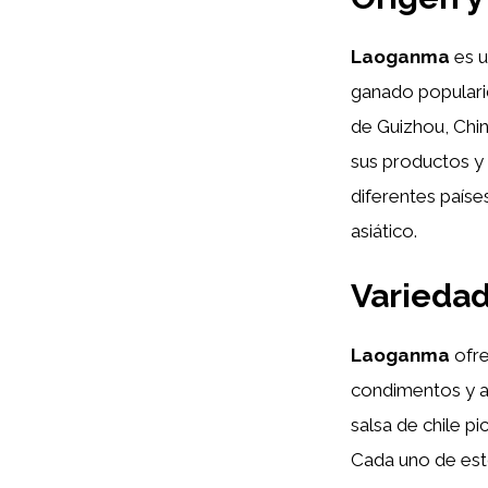
Laoganma
es u
ganado popularid
de Guizhou, Chin
sus productos y 
diferentes país
asiático.
Varieda
Laoganma
ofre
condimentos y a
salsa de chile pi
Cada uno de esto