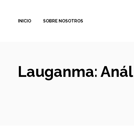
Saltar
al
INICIO
SOBRE NOSOTROS
contenido
Lauganma: Análi