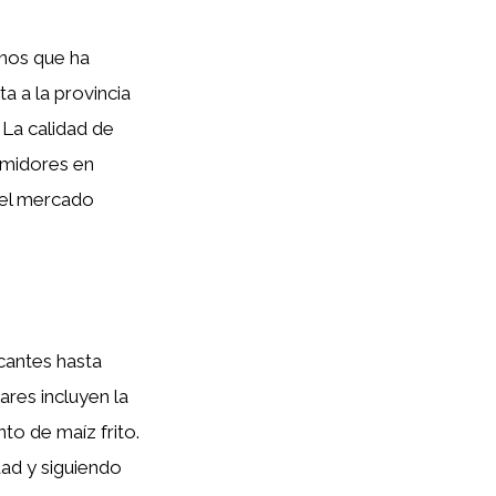
inos que ha
a a la provincia
 La calidad de
umidores en
del mercado
cantes hasta
res incluyen la
nto de maíz frito.
ad y siguiendo