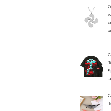
O
v
c
p
C
T
S
l
G
T