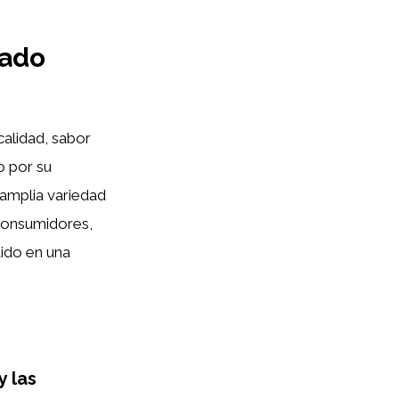
cado
calidad, sabor
o por su
 amplia variedad
 consumidores,
ido en una
y las