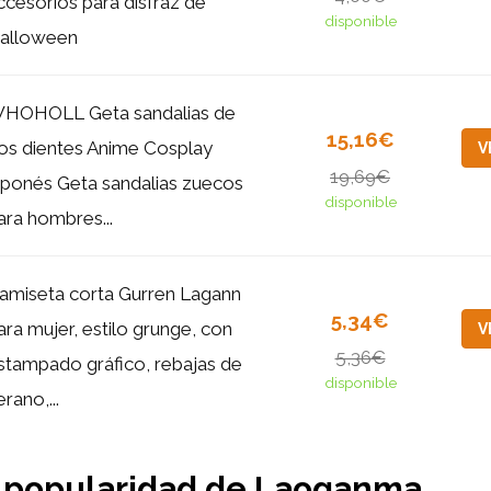
ccesorios para disfraz de
disponible
alloween
HOHOLL Geta sandalias de
15,16€
os dientes Anime Cosplay
V
19,69€
aponés Geta sandalias zuecos
disponible
ara hombres...
amiseta corta Gurren Lagann
5,34€
ara mujer, estilo grunge, con
V
5,36€
stampado gráfico, rebajas de
disponible
erano,...
y popularidad de Laoganma