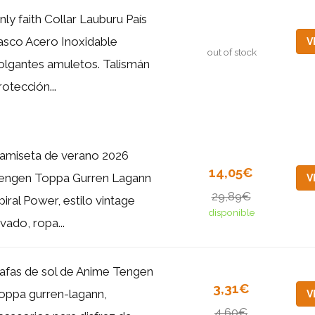
nly faith Collar Lauburu País
asco Acero Inoxidable
V
out of stock
olgantes amuletos. Talismán
rotección...
amiseta de verano 2026
14,05€
engen Toppa Gurren Lagann
V
29,89€
piral Power, estilo vintage
disponible
avado, ropa...
afas de sol de Anime Tengen
3,31€
oppa gurren-lagann,
V
4,60€