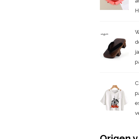
a
H
W
d
j
p
C
p
e
v
Origen 