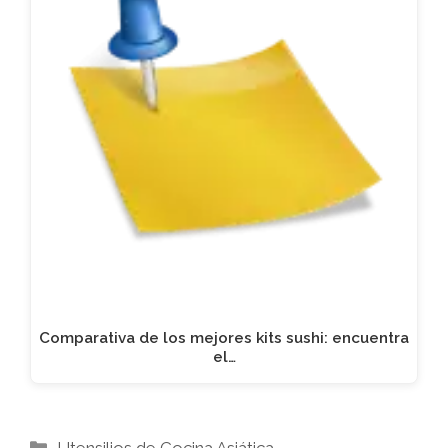
Comparativa de los mejores kits sushi: encuentra
el…
Categorías
Utensilios de Cocina Asiática