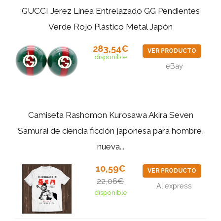
GUCCI Jerez Línea Entrelazado GG Pendientes
Verde Rojo Plástico Metal Japón
283,54€
VER PRODUCTO
disponible
eBay
Camiseta Rashomon Kurosawa Akira Seven
Samurai de ciencia ficción japonesa para hombre,
nueva...
10,59€
VER PRODUCTO
22,06€
Aliexpress
disponible