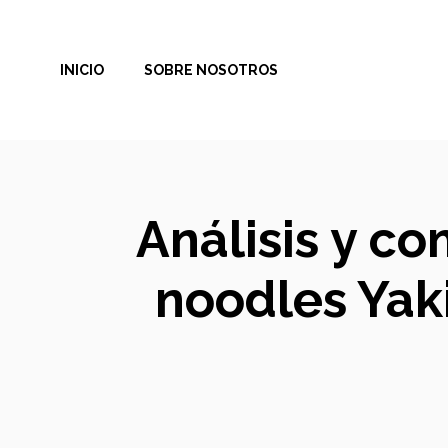
Saltar
al
INICIO
SOBRE NOSOTROS
contenido
Análisis y co
noodles Yak