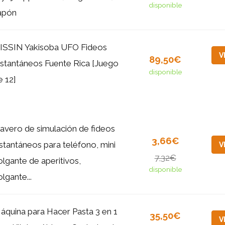
disponible
apón
ISSIN Yakisoba UFO Fideos
V
89,50€
nstantáneos Fuente Rica [Juego
disponible
e 12]
lavero de simulación de fideos
3,66€
nstantáneos para teléfono, mini
V
7,32€
olgante de aperitivos,
disponible
lgante...
áquina para Hacer Pasta 3 en 1
35,50€
V