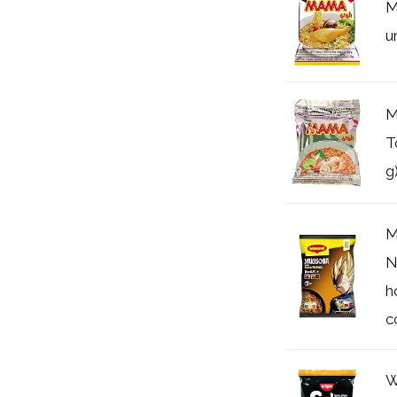
M
u
M
T
g
M
N
h
c
W