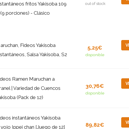
nstantáneos fritos Yakisoba 109
out of stock
 (9 porciones) - Clásico
aruchan, Fideos Yakisoba
V
5,25€
nstantáneos, Salsa Yakisoba, S2
disponible
ideos Ramen Maruchan a
V
30,76€
ranel | Variedad de Cuencos
disponible
akisoba (Pack de 12)
ideos instantáneos Yakisoba
V
89,82€
yojo Ippei chan [Juego de 12]