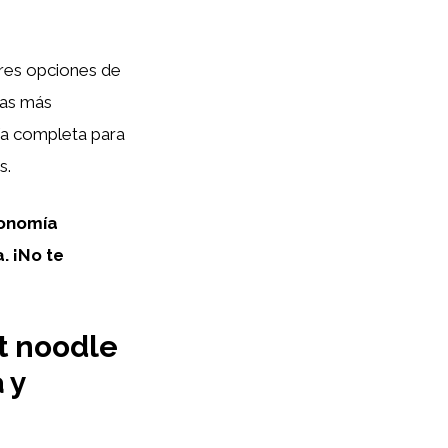
ores opciones de
cas más
ía completa para
s.
ronomía
. ¡No te
nt noodle
 y