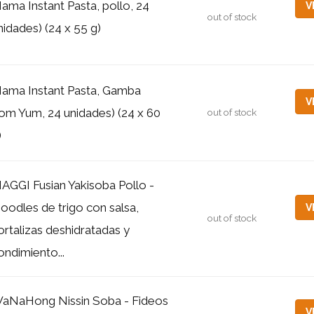
ama Instant Pasta, pollo, 24
V
out of stock
nidades) (24 x 55 g)
ama Instant Pasta, Gamba
V
om Yum, 24 unidades) (24 x 60
out of stock
)
AGGI Fusian Yakisoba Pollo -
oodles de trigo con salsa,
V
out of stock
ortalizas deshidratadas y
ondimiento...
aNaHong Nissin Soba - Fideos
V