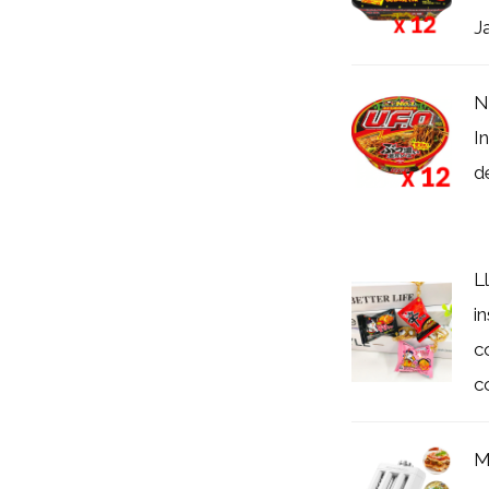
J
N
I
d
L
i
c
co
M