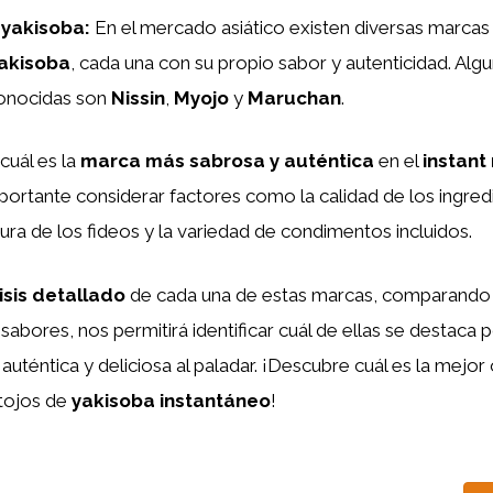
 yakisoba:
En el mercado asiático existen diversas marca
yakisoba
, cada una con su propio sabor y autenticidad. Algu
onocidas son
Nissin
,
Myojo
y
Maruchan
.
cuál es la
marca más sabrosa y auténtica
en el
instant
mportante considerar factores como la calidad de los ingred
tura de los fideos y la variedad de condimentos incluidos.
isis detallado
de cada una de estas marcas, comparando
 sabores, nos permitirá identificar cuál de ellas se destaca 
auténtica y deliciosa al paladar. ¡Descubre cuál es la mejor
ntojos de
yakisoba instantáneo
!