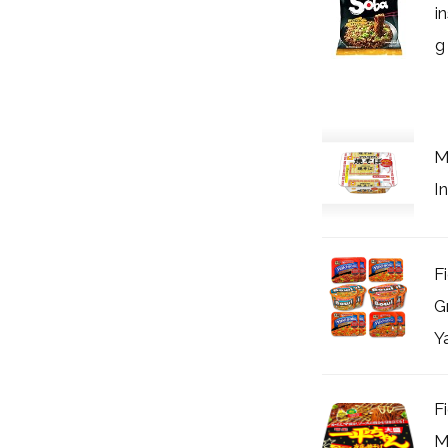
i
g
M
I
F
G
Y
F
M