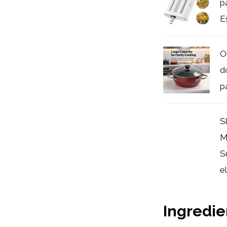
p
E
O
d
pa
S
M
S
e
Ingredie