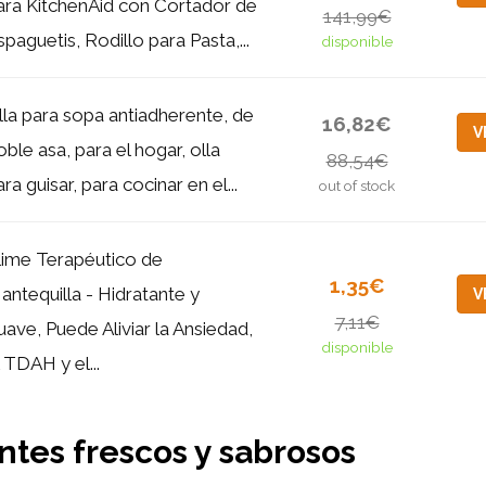
ara KitchenAid con Cortador de
141,99€
spaguetis, Rodillo para Pasta,...
disponible
lla para sopa antiadherente, de
16,82€
V
oble asa, para el hogar, olla
88,54€
ra guisar, para cocinar en el...
out of stock
lime Terapéutico de
1,35€
antequilla - Hidratante y
V
7,11€
uave, Puede Aliviar la Ansiedad,
disponible
l TDAH y el...
ntes frescos y sabrosos