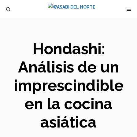
Saltar
M
al
contenido
Hondashi:
Análisis de un
imprescindible
en la cocina
asiática