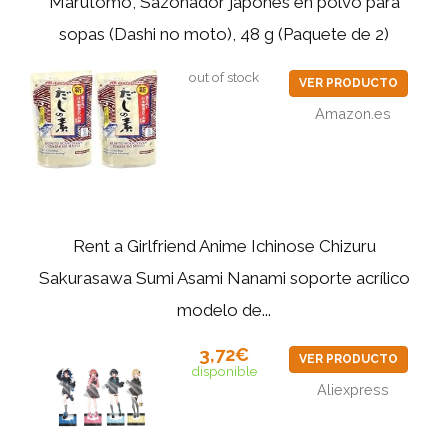
Marutomo, Sazonador japonés en polvo para
sopas (Dashi no moto), 48 g (Paquete de 2)
out of stock
VER PRODUCTO
Amazon.es
Rent a Girlfriend Anime Ichinose Chizuru
Sakurasawa Sumi Asami Nanami soporte acrílico
modelo de...
3,72€
VER PRODUCTO
disponible
Aliexpress