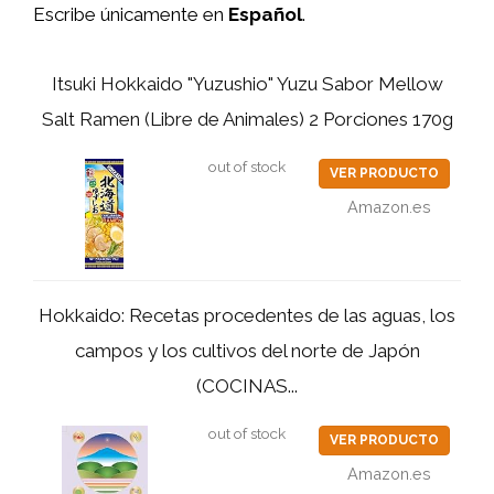
Escribe únicamente en
Español
.
Itsuki Hokkaido "Yuzushio" Yuzu Sabor Mellow
Salt Ramen (Libre de Animales) 2 Porciones 170g
out of stock
VER PRODUCTO
Amazon.es
Hokkaido: Recetas procedentes de las aguas, los
campos y los cultivos del norte de Japón
(COCINAS...
out of stock
VER PRODUCTO
Amazon.es