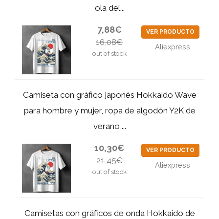
ola del...
7,88€
VER PRODUCTO
16,08€
Aliexpress
out of stock
Camiseta con gráfico japonés Hokkaido Wave
para hombre y mujer, ropa de algodón Y2K de
verano,...
10,30€
VER PRODUCTO
21,45€
Aliexpress
out of stock
Camisetas con gráficos de onda Hokkaido de