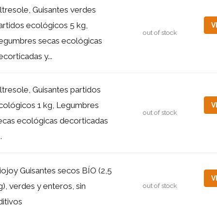
ltresole, Guisantes verdes
artidos ecológicos 5 kg,
V
out of stock
egumbres secas ecológicas
ecorticadas y...
ltresole, Guisantes partidos
cológicos 1 kg, Legumbres
V
out of stock
ecas ecológicas decorticadas
.
iojoy Guisantes secos BÍO (2,5
V
g), verdes y enteros, sin
out of stock
ditivos