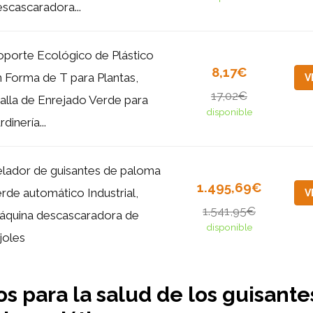
scascaradora...
oporte Ecológico de Plástico
8,17€
 Forma de T para Plantas,
V
17,02€
alla de Enrejado Verde para
disponible
rdinería...
elador de guisantes de paloma
1.495,69€
rde automático Industrial,
V
1.541,95€
áquina descascaradora de
disponible
ijoles
os para la salud de los guisant