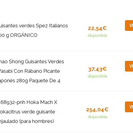
uisantes verdes Spez Italianos
V
22,54€
00 g ORGÁNICO
disponible
hao Shong Guisantes Verdes
V
37,43€
asabi Con Rábano Picante
disponible
aponés 280g Paquete De 4
168932-pnh Hoka Mach X
V
254,04€
okacitrus verde guisante
disponible
njaulado (para hombres)