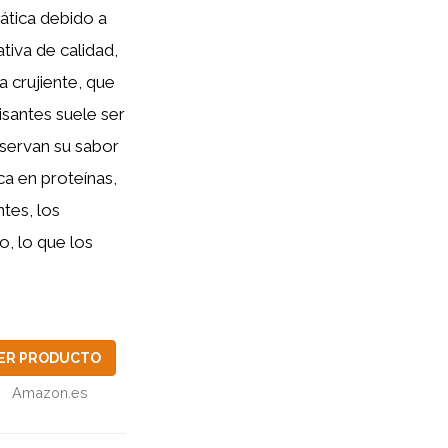
iática debido a
ativa de calidad,
a crujiente, que
isantes suele ser
eservan su sabor
ca en proteínas,
tes, los
o, lo que los
ER PRODUCTO
Amazon.es