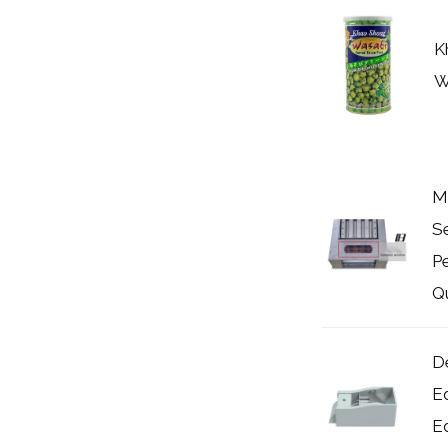
K
W
M
S
Pe
Qu
D
E
E