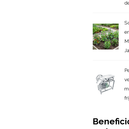
de
S
en
M
Ja
P
ve
m
fr
Benefici