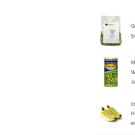
G
5
K
W
J
1
H
e