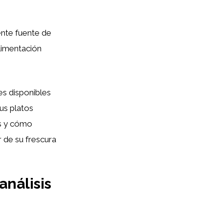
ente fuente de
alimentación
es disponibles
tus platos
es y cómo
r de su frescura
análisis