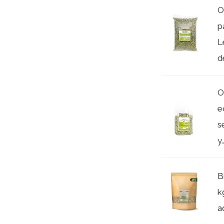
O
p
L
d
O
e
s
y..
B
k
a