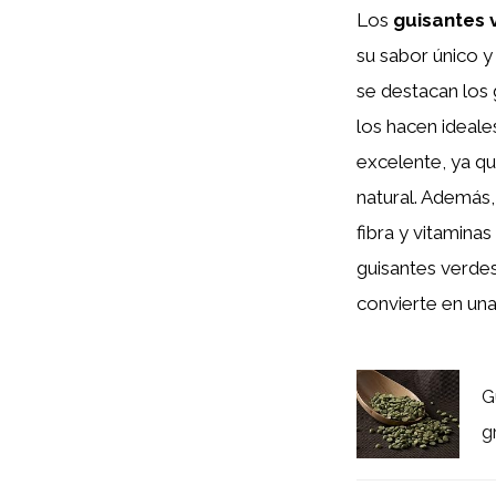
Los
guisantes 
su sabor único y 
se destacan los 
los hacen ideale
excelente, ya qu
natural. Además,
fibra y vitamina
guisantes verdes
convierte en una
G
g