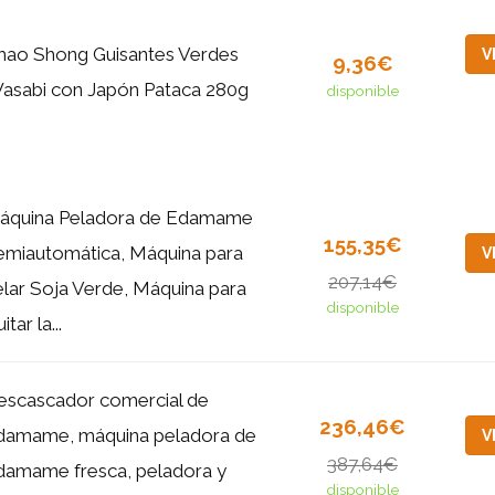
hao Shong Guisantes Verdes
V
9,36€
asabi con Japón Pataca 280g
disponible
áquina Peladora de Edamame
155,35€
emiautomática, Máquina para
V
207,14€
lar Soja Verde, Máquina para
disponible
itar la...
escascador comercial de
236,46€
damame, máquina peladora de
V
387,64€
damame fresca, peladora y
disponible