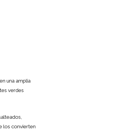
a en una amplia
ntes verdes
salteados,
te los convierten