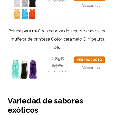
out of stock
Aliexpress
Peluca para muñeca cabeza de juguete cabeza de
muñeca de princesa Color caramelo DIY peluca
de...
2,85€
VER PRODUCTO
2,97€
Aliexpress
out of stock
Variedad de sabores
exóticos