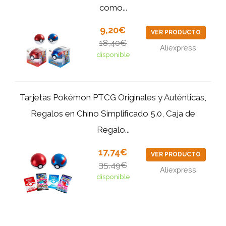
como...
9,20€
VER PRODUCTO
18,40€
Aliexpress
disponible
Tarjetas Pokémon PTCG Originales y Auténticas,
Regalos en Chino Simplificado 5.0, Caja de
Regalo...
17,74€
VER PRODUCTO
35,49€
Aliexpress
disponible