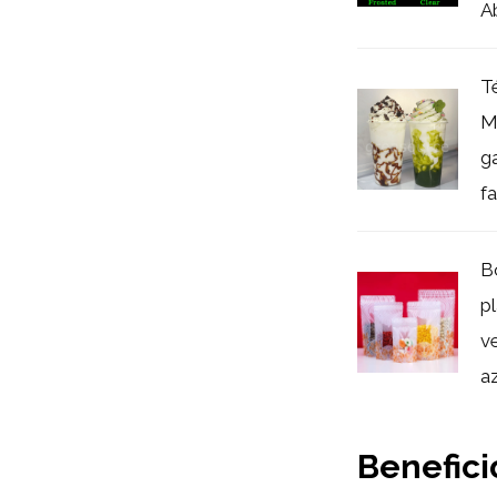
Ab
T
M
g
fa
B
pl
v
az
Benefici