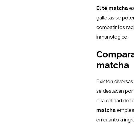
El té matcha
es
galletas se pote
combatir los rad
inmunológico.
Comparat
matcha
Existen diversas
se destacan por 
o la calidad de 
matcha
emplead
en cuanto a ingr