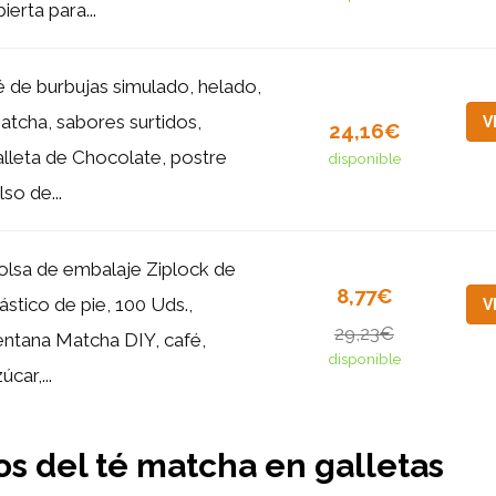
ierta para...
é de burbujas simulado, helado,
atcha, sabores surtidos,
V
24,16€
alleta de Chocolate, postre
disponible
lso de...
olsa de embalaje Ziplock de
8,77€
ástico de pie, 100 Uds.,
V
29,23€
entana Matcha DIY, café,
disponible
úcar,...
os del té matcha en galletas