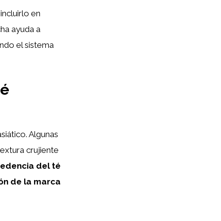
ncluirlo en
ha ayuda a
endo el sistema
té
siático. Algunas
extura crujiente
cedencia del té
ión de la marca