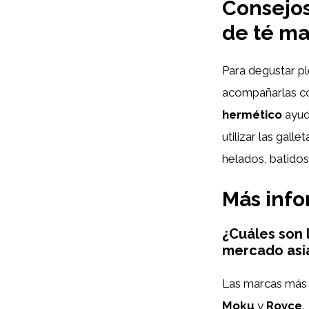
Consejos
de té m
Para degustar pl
acompañarlas co
hermético
ayud
utilizar las gal
helados, batido
Más inf
¿Cuáles son 
mercado asi
Las marcas más 
Moku
y
Royce
.