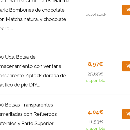
arlona Tea Chocolates Matcha
ark: Bombones de chocolate
V
out of stock
on Matcha natural y chocolate
gro....
00 Uds. Bolsa de
8,97€
lmacenamiento con ventana
V
25,65€
ransparente Ziplock dorada de
disponible
ástico de pie DIY...
00 Bolsas Transparentes
4,04€
smeriladas con Refuerzos
V
11,53€
aterales y Parte Superior
disponible