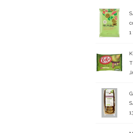
S
c
1
K
T
J
G
S
1