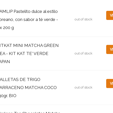
AMLIP Pastelito dulce al estilo
V
oreano, con sabor a té verde -
out of stock
 x 200 g
ITKAT MINI MATCHA GREEN
V
EA - KIT KAT TE' VERDE
out of stock
APAN
ALLETAS DE TRIGO
V
ARRACENO MATCHA COCO
out of stock
30gr. BIO