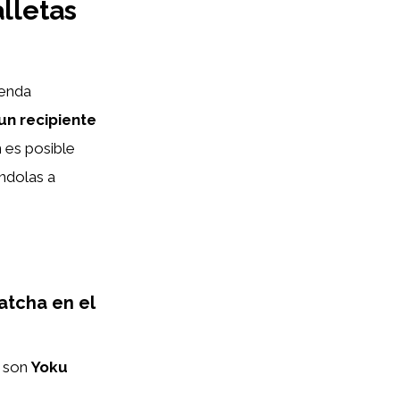
lletas
ienda
un recipiente
 es posible
ándolas a
atcha en el
o son
Yoku