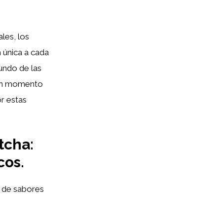
les, los
n única a cada
undo de las
e un momento
or estas
tcha:
cos.
de sabores