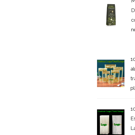
M
D
c
ne
1
a
t
pl
1
E
L