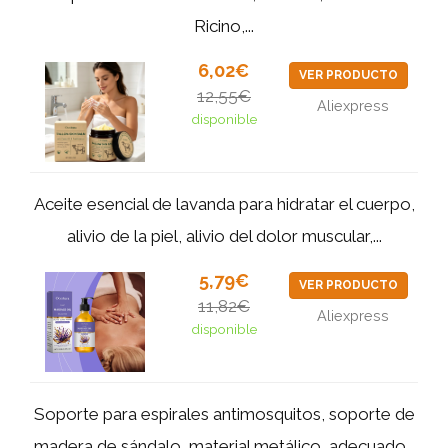
Ricino,...
6,02€
VER PRODUCTO
12,55€
Aliexpress
disponible
Aceite esencial de lavanda para hidratar el cuerpo,
alivio de la piel, alivio del dolor muscular,...
5,79€
VER PRODUCTO
11,82€
Aliexpress
disponible
Soporte para espirales antimosquitos, soporte de
madera de sándalo, material metálico, adecuado...