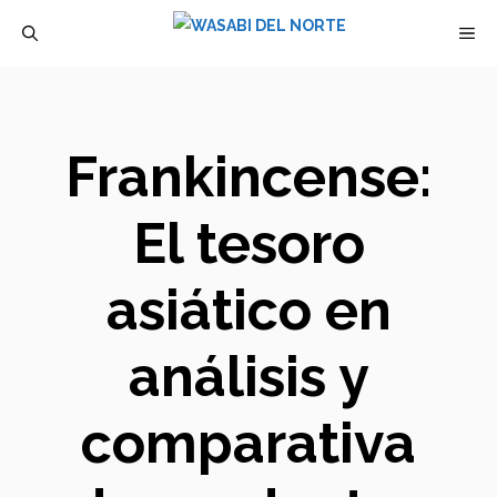
Saltar
M
al
contenido
Frankincense:
El tesoro
asiático en
análisis y
comparativa