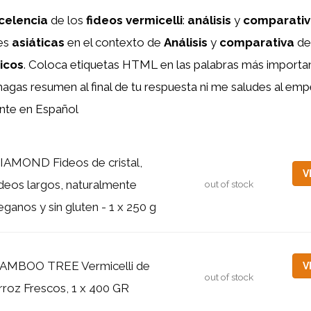
celencia
de los
fideos vermicelli
:
análisis
y
comparati
es
asiáticas
en el contexto de
Análisis
y
comparativa
de
ticos
. Coloca etiquetas HTML
en las palabras más importan
hagas resumen al final de tu respuesta ni me saludes al empe
nte en Español
IAMOND Fideos de cristal,
V
ideos largos, naturalmente
out of stock
eganos y sin gluten - 1 x 250 g
AMBOO TREE Vermicelli de
V
out of stock
rroz Frescos, 1 x 400 GR