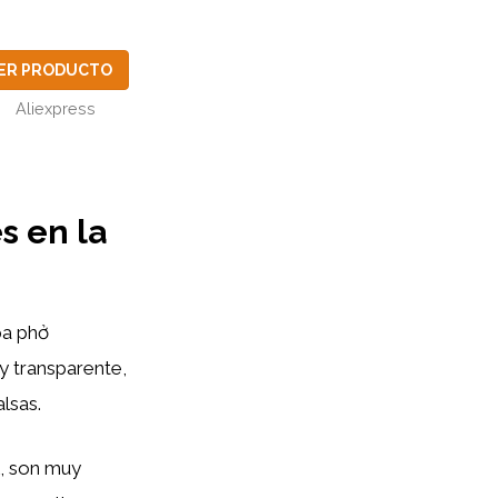
ER PRODUCTO
Aliexpress
s en la
pa phở
 y transparente,
lsas.
, son muy