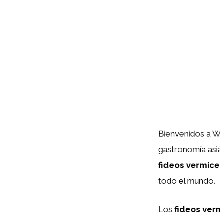
Bienvenidos a Wa
gastronomía asiá
fideos vermicel
todo el mundo.
Los
fideos verm