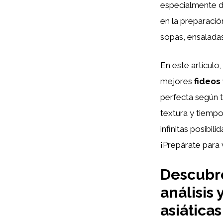
especialmente de
en la preparació
sopas, ensaladas
En este artículo
mejores
fideos 
perfecta según t
textura y tiempo
infinitas posibil
¡Prepárate para v
Descubre
análisis
asiáticas