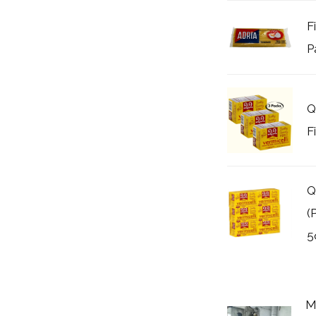
F
P
Q
F
Q
(
5
M