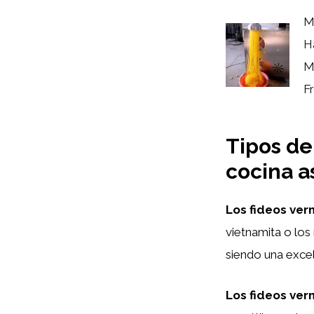
M
H
M
Fr
Tipos de
cocina a
Los fideos verm
vietnamita o los
siendo una excel
Los fideos verm