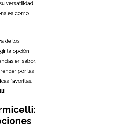
u versatilidad
cionales como
va de los
ir la opción
encias en sabor,
prender por las
icas favoritas.
li
!
micelli:
pciones