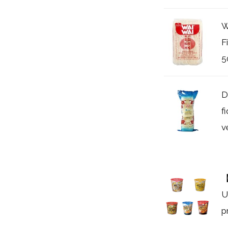
W
F
5
D
f
v
【
U
p