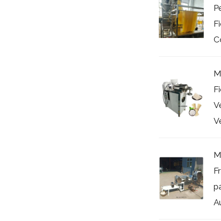
P
F
Co
M
F
V
Ve
M
F
p
Au