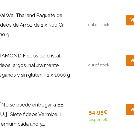
ai Wai Thailand Paquete de
V
ideos de Arroz de 1 x 500 Gr
out of stock
00 g
IAMOND Fideos de cristal,
V
ideos largos, naturalmente
out of stock
eganos y sin gluten - 1 x 1000 g
No se puede entregar a EE.
V
54,95€
U.】Siete fideos Vermicelli
disponible
remium cada uno y...