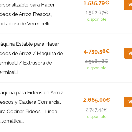
1.515,79€
ersonalizable para Hacer
V
1.562,67€
ideos de Arroz Frescos,
disponible
rtadora de Vermicelli,...
áquina Estable para Hacer
4.759,58€
ideos de Arroz / Máquina de
V
4.906,78€
ermicelli / Extrusora de
disponible
rmicelli
áquina para Fideos de Arroz
2.665,00€
rescos y Caldera Comercial
V
2.747,42€
ara Cocinar Fideos - Línea
disponible
tomática...