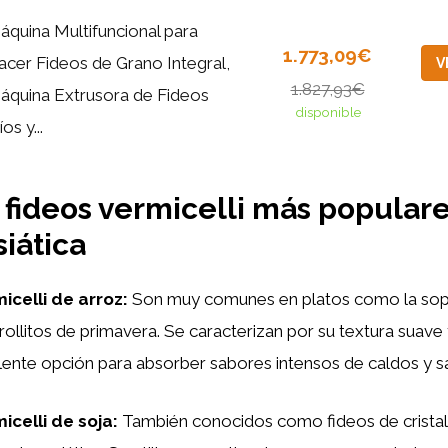
áquina Multifuncional para
1.773,09€
acer Fideos de Grano Integral,
V
1.827,93€
áquina Extrusora de Fideos
disponible
íos y...
 fideos vermicelli más populare
siática
icelli de arroz:
Son muy comunes en platos como la so
 rollitos de primavera. Se caracterizan por su textura suave
ente opción para absorber sabores intensos de caldos y sa
icelli de soja:
También conocidos como fideos de cristal