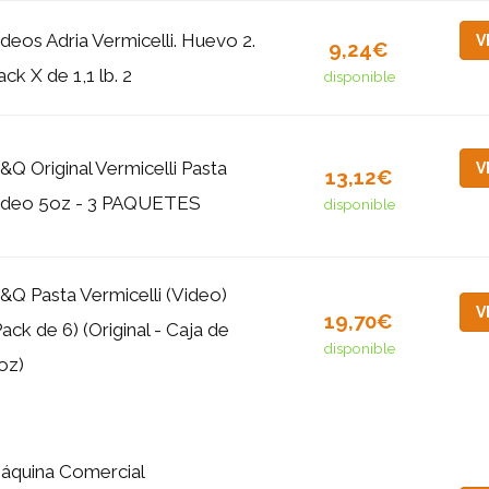
ideos Adria Vermicelli. Huevo 2.
V
9,24€
ack X de 1,1 lb. 2
disponible
&Q Original Vermicelli Pasta
V
13,12€
ideo 5oz - 3 PAQUETES
disponible
&Q Pasta Vermicelli (Video)
V
19,70€
Pack de 6) (Original - Caja de
disponible
oz)
áquina Comercial