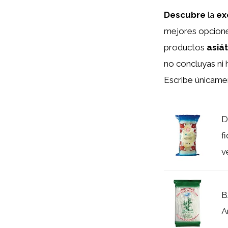
Descubre
la
ex
mejores opcion
productos
asiá
no concluyas ni 
Escribe únicame
D
f
v
B
A