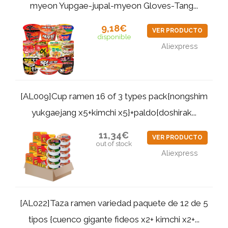
myeon Yupgae-jupal-myeon Gloves-Tang...
9,18€
VER PRODUCTO
disponible
Aliexpress
[AL009]Cup ramen 16 of 3 types pack{nongshim
yukgaejang x5+kimchi x5}+paldo{doshirak...
11,34€
VER PRODUCTO
out of stock
Aliexpress
[AL022]Taza ramen variedad paquete de 12 de 5
tipos {cuenco gigante fideos x2+ kimchi x2+...