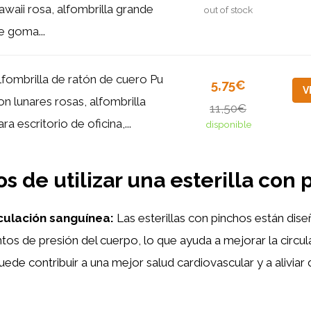
awaii rosa, alfombrilla grande
out of stock
e goma...
lfombrilla de ratón de cuero Pu
5,75€
V
on lunares rosas, alfombrilla
11,50€
ara escritorio de oficina,...
disponible
os de utilizar una esterilla con
rculación sanguínea:
Las esterillas con pinchos están dis
ntos de presión del cuerpo, lo que ayuda a mejorar la circul
uede contribuir a una mejor salud cardiovascular y a aliviar