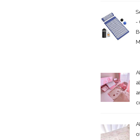
S
-
B
M
A
a
a
c
A
o