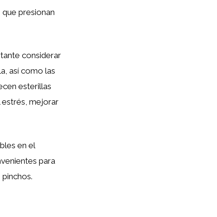
s
que presionan
rtante considerar
la, así como las
cen esterillas
l estrés, mejorar
bles en el
nvenientes para
 pinchos.