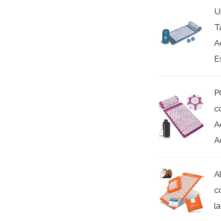
U
T
A
Es
P
c
A
A
A
c
l