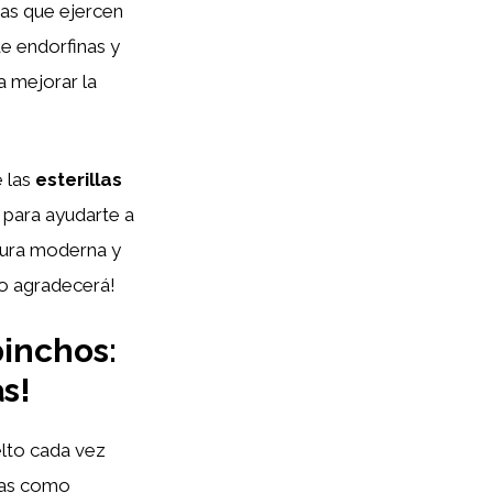
as que ejercen
de endorfinas y
a mejorar la
e las
esterillas
 para ayudarte a
tura moderna y
lo agradecerá!
pinchos:
s!
elto cada vez
idas como