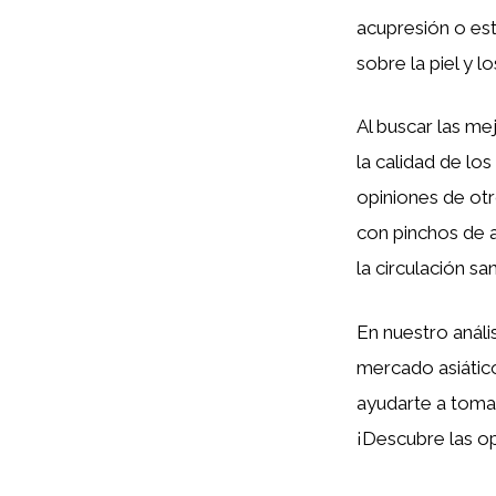
acupresión o est
sobre la piel y l
Al buscar las me
la calidad de los
opiniones de otr
con pinchos de a
la circulación s
En nuestro análi
mercado asiático
ayudarte a tomar
¡Descubre las op