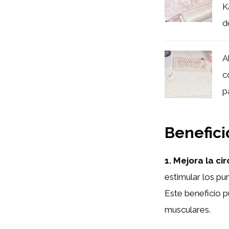
K
d
A
c
p
Benefici
1. Mejora la ci
estimular los pu
Este beneficio p
musculares.