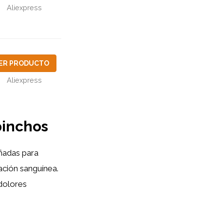
Aliexpress
ER PRODUCTO
Aliexpress
 pinchos
eñadas para
ación sanguínea.
 dolores