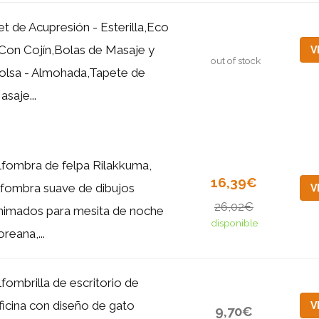
et de Acupresión - Esterilla,Eco
 Con Cojín,Bolas de Masaje y
V
out of stock
olsa - Almohada,Tapete de
asaje...
lfombra de felpa Rilakkuma,
16,39€
lfombra suave de dibujos
V
26,02€
nimados para mesita de noche
disponible
oreana,...
lfombrilla de escritorio de
ficina con diseño de gato
V
9,70€