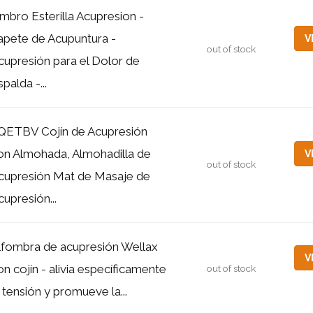
mbro Esterilla Acupresion -
apete de Acupuntura -
V
out of stock
cupresión para el Dolor de
palda -...
QETBV Cojín de Acupresión
on Almohada, Almohadilla de
V
out of stock
cupresión Mat de Masaje de
cupresión...
lfombra de acupresión Wellax
V
on cojín - alivia específicamente
out of stock
a tensión y promueve la...