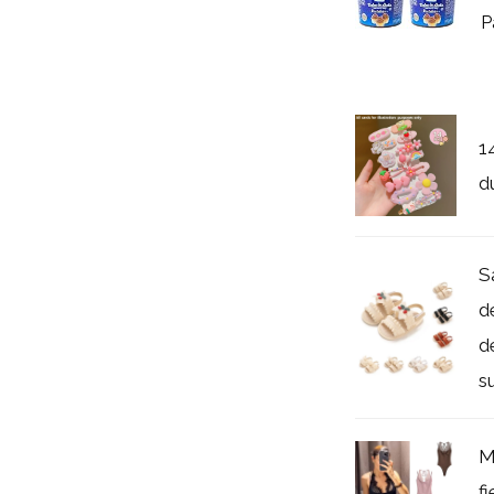
P
1
d
S
d
d
su
M
f