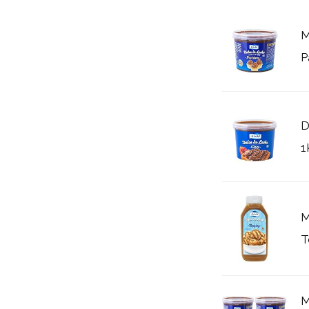
M
P
D
1
M
T
M