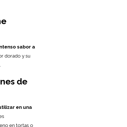
he
intenso sabor a
or dorado y su
.
ones de
tilizar en una
es
leno en tortas o