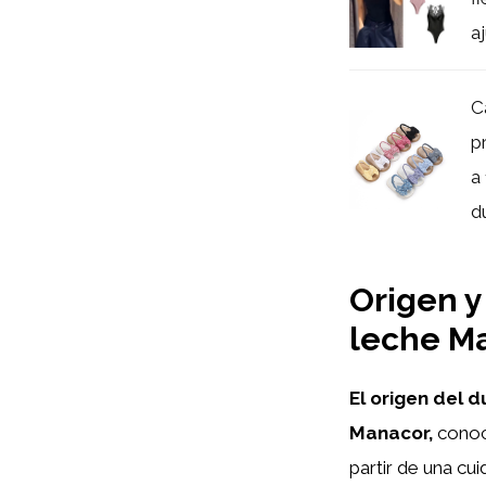
a
C
p
a
du
Origen y
leche M
El origen del 
Manacor,
conoci
partir de una cu