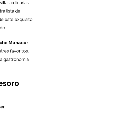
llas culinarias
ra lista de
de este exquisito
do.
eche Manacor
,
tres favoritos.
la gastronomía
esoro
ar