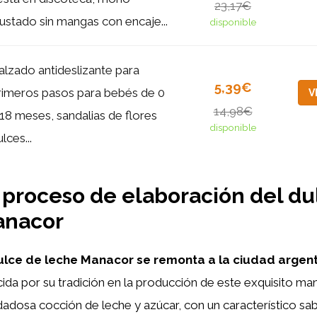
23,17€
justado sin mangas con encaje...
disponible
alzado antideslizante para
5,39€
rimeros pasos para bebés de 0
V
14,98€
 18 meses, sandalias de flores
disponible
lces...
 proceso de elaboración del du
anacor
dulce de leche Manacor se remonta a la ciudad argen
da por su tradición en la producción de este exquisito man
idadosa cocción de leche y azúcar, con un característico sa