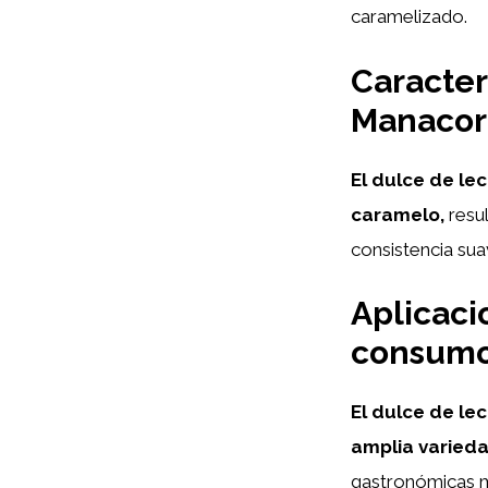
caramelizado.
Caracter
Manacor
El dulce de le
caramelo,
resul
consistencia sua
Aplicaci
consum
El dulce de le
amplia varieda
gastronómicas má