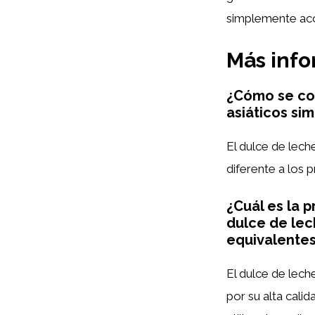
simplemente aco
Más inf
¿Cómo se co
asiáticos sim
El dulce de lec
diferente a los p
¿Cuál es la p
dulce de le
equivalente
El dulce de lech
por su alta cal