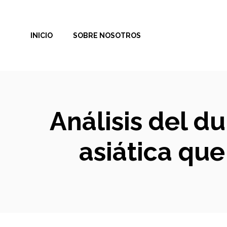
Saltar
al
INICIO
SOBRE NOSOTROS
contenido
Análisis del d
asiática qu