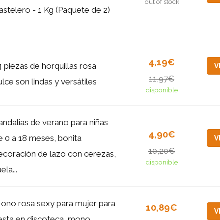
out of stock
astelero - 1 Kg (Paquete de 2)
4,19€
4 piezas de horquillas rosa
V
11,97€
ulce son lindas y versátiles
disponible
andalias de verano para niñas
4,90€
e 0 a 18 meses, bonita
V
10,20€
ecoración de lazo con cerezas,
disponible
ela...
ono rosa sexy para mujer para
10,89€
V
iesta en discoteca, mono