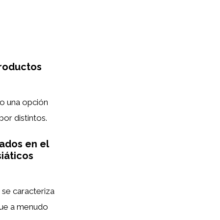
roductos
o una opción
bor distintos.
zados en el
iáticos
 se caracteriza
 que a menudo