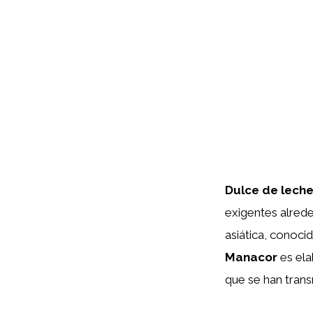
Dulce de lech
exigentes alrede
asiática, conoci
Manacor
es ela
que se han tran