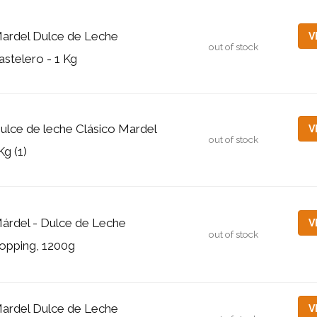
ardel Dulce de Leche
V
out of stock
astelero - 1 Kg
ulce de leche Clásico Mardel
V
out of stock
Kg (1)
árdel - Dulce de Leche
V
out of stock
opping, 1200g
ardel Dulce de Leche
V