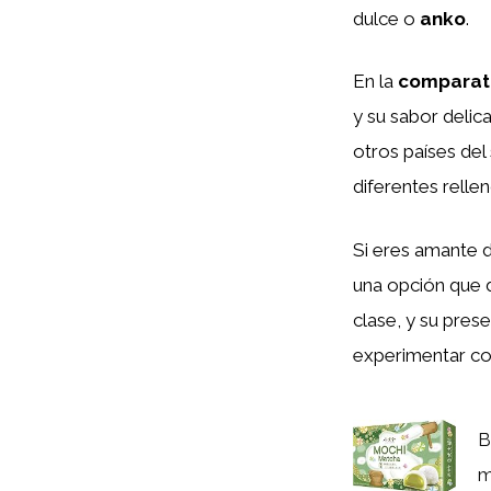
dulce o
anko
.
En la
comparat
y su sabor delic
otros países del
diferentes relle
Si eres amante d
una opción que 
clase, y su pres
experimentar con
B
m