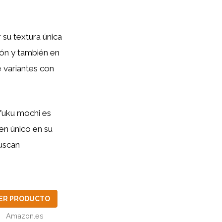
 su textura única
pón y también en
e variantes con
ifuku mochi es
en único en su
buscan
ER PRODUCTO
Amazon.es