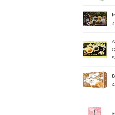
M
4
A
C
S
B
c
S