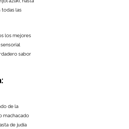
ijol azuki, hasta
 todas las
os los mejores
sensorial
erdadero sabor
:
ndo de la
noso machacado
asta de judía