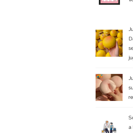
J
Da
s
ju
J
s
re
S
a