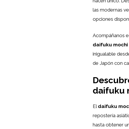
hacen único. Des
las modernas ve
opciones disponi
Acompáñanos en 
daifuku mochi
inigualable desd
de Japón con c
Descubre
daifuku
El
daifuku moc
repostería asiát
hasta obtener un