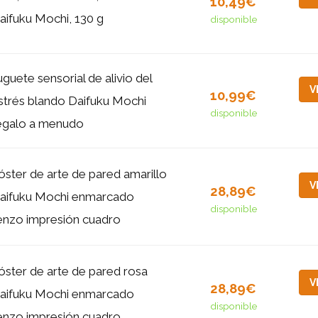
10,49€
aifuku Mochi, 130 g
disponible
uguete sensorial de alivio del
V
10,99€
strés blando Daifuku Mochi
disponible
egalo a menudo
óster de arte de pared amarillo
V
28,89€
aifuku Mochi enmarcado
disponible
ienzo impresión cuadro
óster de arte de pared rosa
V
28,89€
aifuku Mochi enmarcado
disponible
ienzo impresión cuadro