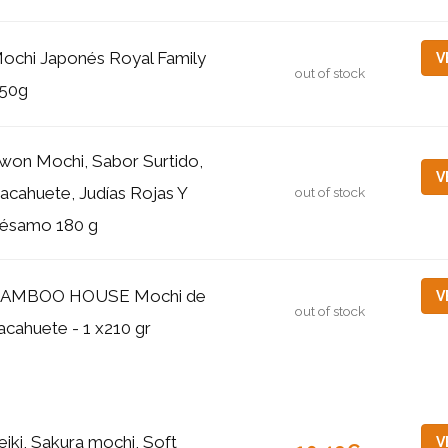
ochi Japonés Royal Family
V
out of stock
50g
won Mochi, Sabor Surtido,
V
acahuete, Judías Rojas Y
out of stock
ésamo 180 g
AMBOO HOUSE Mochi de
V
out of stock
acahuete - 1 x210 gr
eiki, Sakura mochi, Soft
V