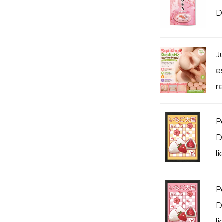
D
J
e
r
P
D
l
P
D
l