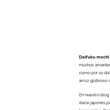
Daifuku mochi
muchos amantes d
como por su dulz
arroz glutinoso 
En nuestro blog
dulce japonés pa