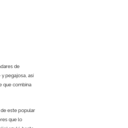
adares de
 y pegajosa, así
le que combina
 de este popular
ores que lo