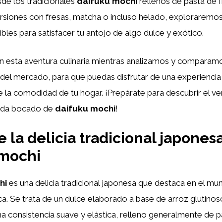
de los tradicionales
daifuku mochi
rellenos de pasta de fr
rsiones con fresas, matcha o incluso helado, exploraremos
bles para satisfacer tu antojo de algo dulce y exótico.
esta aventura culinaria mientras analizamos y comparam
del mercado, para que puedas disfrutar de una experiencia 
e la comodidad de tu hogar. ¡Prepárate para descubrir el v
ada bocado de
daifuku mochi
!
 la delicia tradicional japonesa
 mochi
hi
es una delicia tradicional japonesa que destaca en el mu
ica. Se trata de un dulce elaborado a base de arroz gluti
a consistencia suave y elástica, relleno generalmente de p