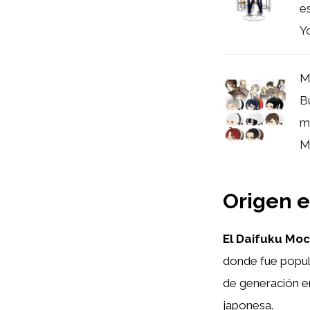
e
Yo
M
B
m
Mo
Origen e
El Daifuku Moc
donde fue popula
de generación e
japonesa.