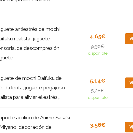
uguete antiestrés de mochi
4,65€
ifuku realista, juguete
V
9,30€
ensorial de descompresión,
disponible
guete...
uguete de mochi Daifuku de
5,14€
V
ubida lenta, juguete pegajoso
5,28€
alista para aliviar el estrés,...
disponible
oporte acrílico de Anime Sasaki
3,56€
 Miyano, decoración de
V