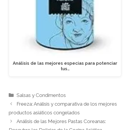
Análisis de las mejores especias para potenciar
tus…
Categorías
Salsas y Condimentos
Freeza: Análisis y comparativa de los mejores
productos asiáticos congelados
Análisis de las Mejores Pastas Coreanas:
Descubre las Delicias de la Cocina Asiática