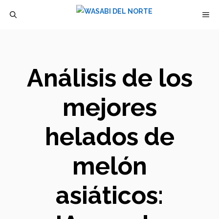
Saltar
M
al
contenido
Análisis de los
mejores
helados de
melón
asiáticos: