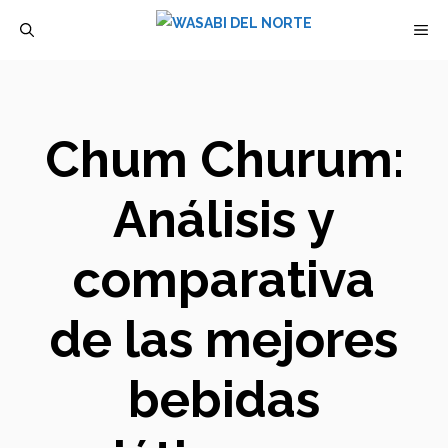
Saltar
M
al
contenido
Chum Churum:
Análisis y
comparativa
de las mejores
bebidas