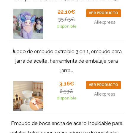
22,10€
VER PRODUCTO
35,65€
Aliexpress
disponible
Juego de embudo extraíble 3 en 1, embudo para
jarra de aceite, herramienta de embalaje para
jarra...
3,16€
VER PRODUCTO
6,33€
Aliexpress
disponible
Embudo de boca ancha de acero inoxidable para
enlatar, tolva gruesa para aderezo de ensaladas,...