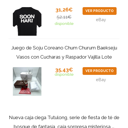
31,26€
VER PRODUCTO
52,11€
eBay
disponible
Juego de Soju Coreano Chum Churum Baekseju
Vasos con Cucharas y Raspador Vajilla Lote
35,43€
VER PRODUCTO
disponible
eBay
Nueva caja ciega Tutulong, serie de fiesta de té de
bosque de fantasía, caja sorpresa misteriosa,...