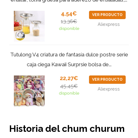
4,54€
VER PRODUCTO
13,36€
Aliexpress
disponible
Tutulong V4 criatura de fantasía dulce postre serie
caja ciega Kawaii Surprsie bolsa de...
22,27€
VER PRODUCTO
45,45€
Aliexpress
disponible
Historia del chum churum