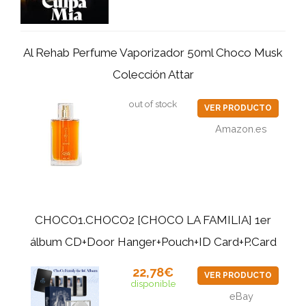
Al Rehab Perfume Vaporizador 50ml Choco Musk
Colección Attar
out of stock
VER PRODUCTO
Amazon.es
CHOCO1.CHOCO2 [CHOCO LA FAMILIA] 1er
álbum CD+Door Hanger+Pouch+ID Card+P.Card
22,78€
VER PRODUCTO
disponible
eBay