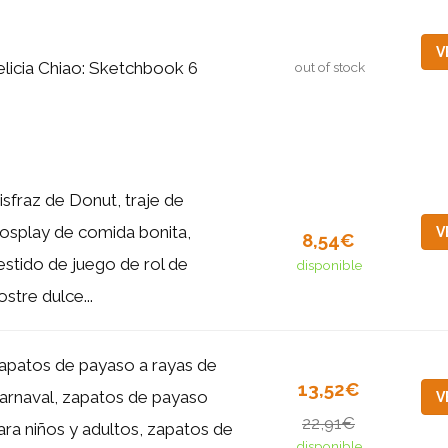
V
elicia Chiao: Sketchbook 6
out of stock
isfraz de Donut, traje de
osplay de comida bonita,
V
8,54€
estido de juego de rol de
disponible
ostre dulce...
apatos de payaso a rayas de
13,52€
arnaval, zapatos de payaso
V
22,91€
ara niños y adultos, zapatos de
disponible