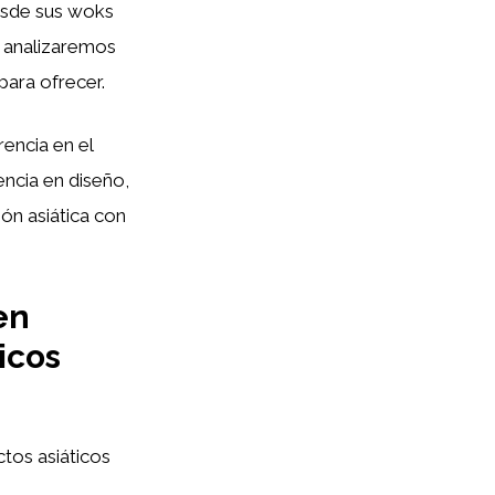
esde sus woks
, analizaremos
para ofrecer.
encia en el
ncia en diseño,
ón asiática con
en
icos
tos asiáticos