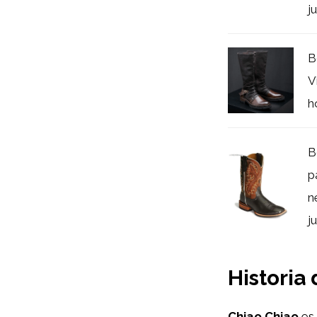
j
B
V
h
B
p
n
j
Historia
Chiao Chiao
es 