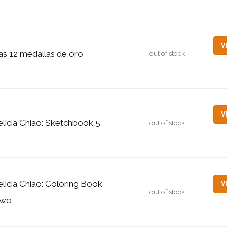
V
as 12 medallas de oro
out of stock
V
elicia Chiao: Sketchbook 5
out of stock
elicia Chiao: Coloring Book
V
out of stock
wo