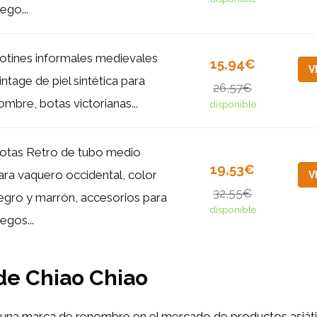
uego...
otines informales medievales
15,94€
V
intage de piel sintética para
26,57€
ombre, botas victorianas...
disponible
otas Retro de tubo medio
19,53€
ara vaquero occidental, color
V
32,55€
egro y marrón, accesorios para
disponible
uegos...
 de Chiao Chiao
una marca de renombre en el mercado de productos asiáti