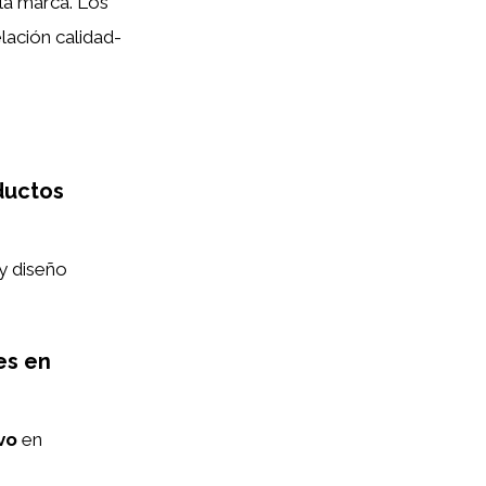
la marca. Los
elación calidad-
ductos
y diseño
es en
vo
en