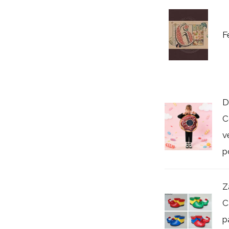
F
D
C
v
p
Z
C
p