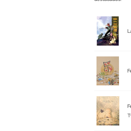
L
F
F
T