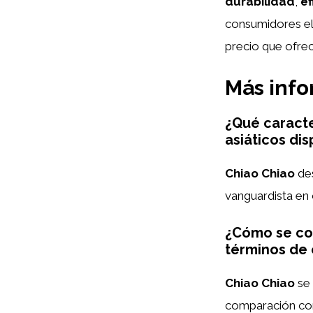
durabilidad
,
ef
consumidores elo
precio que ofre
Más inf
¿Qué caracte
asiáticos di
Chiao Chiao
des
vanguardista en
¿Cómo se com
términos de 
Chiao Chiao
se 
comparación con 