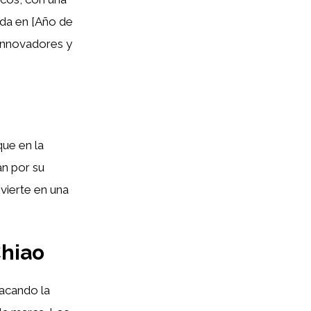
ada en [Año de
 innovadores y
ue en la
an por su
nvierte en una
Chiao
acando la