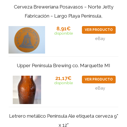
Cerveza Breweriana Posavasos ~ Norte Jetty
Fabricación ~ Largo Playa Peninsula,
8,91€
VER PRODUCTO
disponible
eBay
Upper Peninsula Brewing co. Marquette MI
21,17€
VER PRODUCTO
disponible
eBay
Letrero metálico Peninsula Ale etiqueta cerveza 9"
x 12"