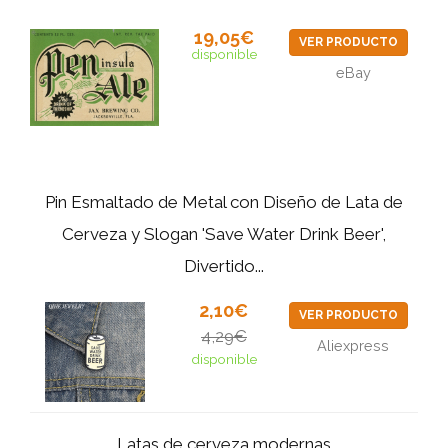
19,05€
VER PRODUCTO
disponible
eBay
Pin Esmaltado de Metal con Diseño de Lata de
Cerveza y Slogan 'Save Water Drink Beer',
Divertido...
2,10€
VER PRODUCTO
4,29€
Aliexpress
disponible
Latas de cerveza modernas