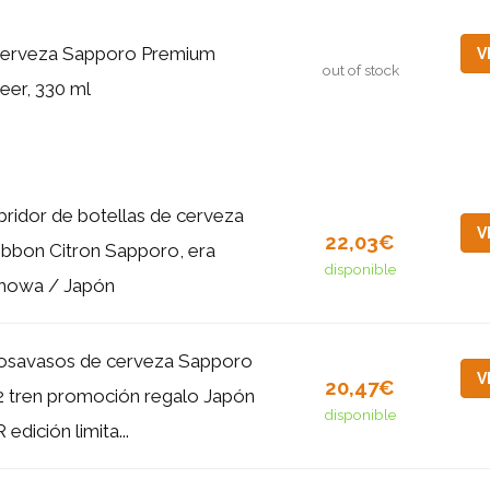
erveza Sapporo Premium
V
out of stock
eer, 330 ml
bridor de botellas de cerveza
V
22,03€
ibbon Citron Sapporo, era
disponible
howa / Japón
osavasos de cerveza Sapporo
V
20,47€
2 tren promoción regalo Japón
disponible
 edición limita...