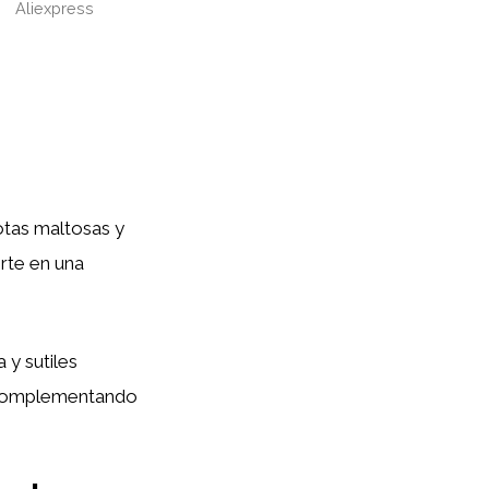
Aliexpress
otas maltosas y
erte en una
 y sutiles
o, complementando