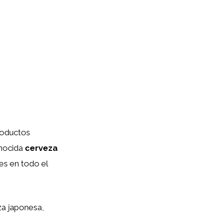
productos
onocida
cerveza
es en todo el
za japonesa,