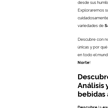
desde sus humild
Exploraremos su
cuidadosamente 
variedades de
S
Descubre con no
únicas y por qué
en todo el mundo
Norte
!
Descubre
Análisis
bebidas 
Descubre
la
ex