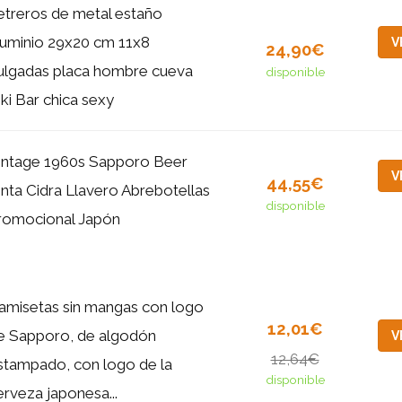
etreros de metal estaño
luminio 29x20 cm 11x8
V
24,90€
ulgadas placa hombre cueva
disponible
iki Bar chica sexy
intage 1960s Sapporo Beer
V
44,55€
inta Cidra Llavero Abrebotellas
disponible
romocional Japón
amisetas sin mangas con logo
12,01€
e Sapporo, de algodón
V
12,64€
stampado, con logo de la
disponible
erveza japonesa...