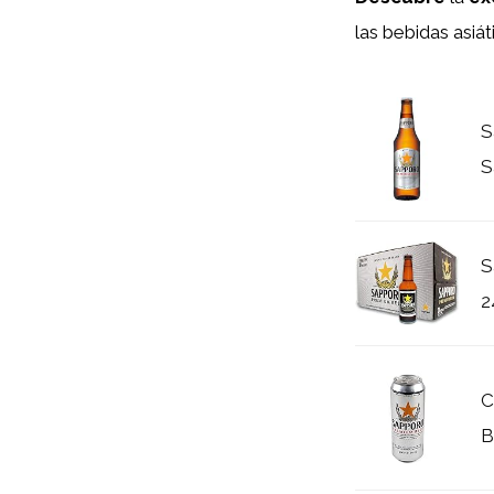
las bebidas asiát
S
S
S
2
C
B