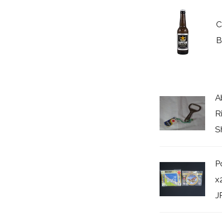
C
B
A
R
S
P
x
JR