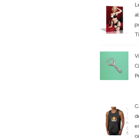
L
a
p
T
V
C
P
C
d
e
c