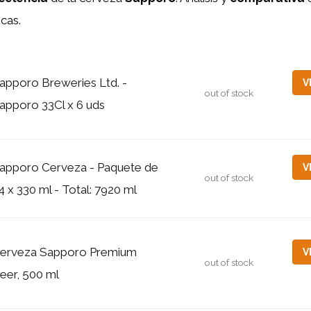
icas.
apporo Breweries Ltd. -
V
out of stock
apporo 33Cl x 6 uds
apporo Cerveza - Paquete de
V
out of stock
4 x 330 ml - Total: 7920 ml
erveza Sapporo Premium
V
out of stock
eer, 500 ml