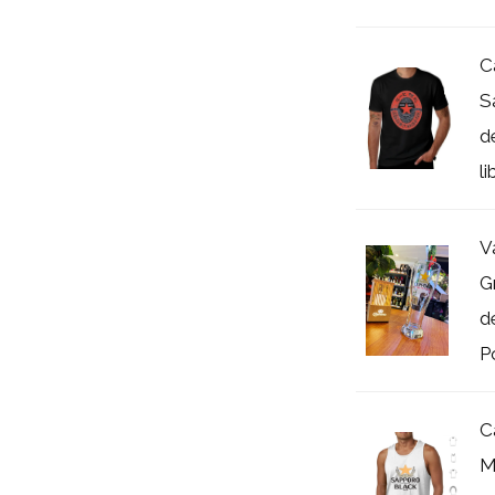
C
S
d
li
V
G
d
Po
C
M