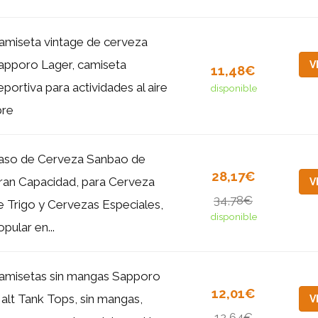
amiseta vintage de cerveza
apporo Lager, camiseta
V
11,48€
eportiva para actividades al aire
disponible
bre
aso de Cerveza Sanbao de
28,17€
ran Capacidad, para Cerveza
V
34,78€
e Trigo y Cervezas Especiales,
disponible
pular en...
amisetas sin mangas Sapporo
12,01€
alt Tank Tops, sin mangas,
V
12,64€