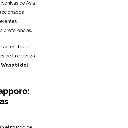
cónicas de Asia.
leccionados
ferentes
s preferencias.
aracterísticas
es de la cerveza
n
Wasabi del
apporo:
as
n el mundo de