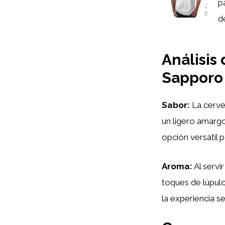
p
de
Análisis
Sapporo
Sabor:
La cerve
un ligero amargo
opción versátil p
Aroma:
Al servi
toques de lúpulo
la experiencia s