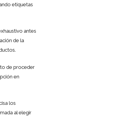
zando etiquetas
xhaustivo antes
tación de la
ductos.
to de proceder
opción en
isa los
rmada al elegir