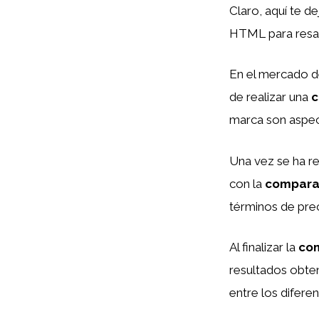
Claro, aquí te d
HTML
para resa
En el mercado de
de realizar una
c
marca son aspect
Una vez se ha re
con la
compara
términos de prec
Al finalizar la
co
resultados obten
entre los difere