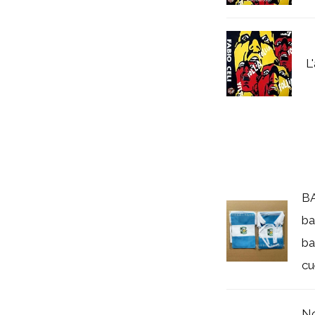
L
BA
ba
ba
cu
No