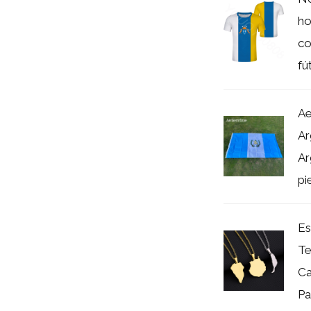
ho
co
fú
Ae
Ar
Ar
pi
Es
Te
Ca
Pa