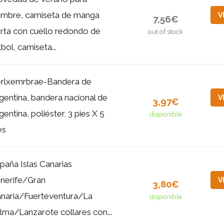
mbre, camiseta de manga
V
7,56€
rta con cuello redondo de
out of stock
tbol, camiseta...
rlxemrbrae-Bandera de
gentina, bandera nacional de
V
3,97€
gentina, poliéster, 3 pies X 5
disponible
es
paña Islas Canarias
nerife/Gran
V
3,80€
naria/Fuerteventura/La
disponible
lma/Lanzarote collares con...