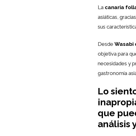
La
canaria foll
asiáticas, gracia
sus característic
Desde
Wasabi 
objetiva para qu
necesidades y pr
gastronomía asiá
Lo sient
inapropi
que pued
análisis