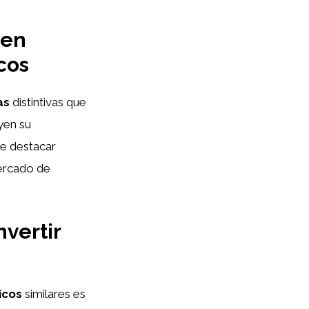
 en
cos
as
distintivas que
yen su
te destacar
mercado de
nvertir
icos
similares es