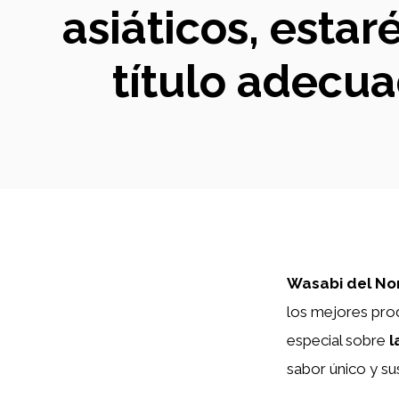
asiáticos, esta
título adecua
Wasabi del No
los mejores prod
especial sobre
l
sabor único y su