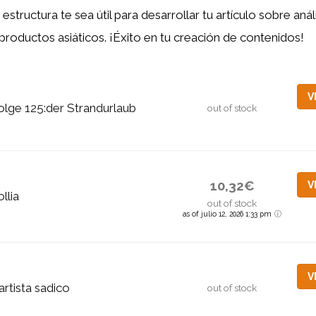
structura te sea útil para desarrollar tu artículo sobre análi
roductos asiáticos. ¡Éxito en tu creación de contenidos!
V
olge 125:der Strandurlaub
out of stock
10,32€
V
ollia
out of stock
as of julio 12, 2026 1:33 pm
V
'artista sadico
out of stock