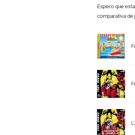
Espero que esta e
comparativa de p
F
F
L