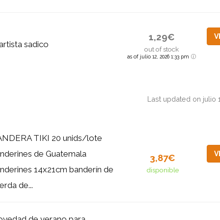
1,29€
V
'artista sadico
out of stock
as of julio 12, 2026 1:33 pm
Last updated on julio
NDERA TIKI 20 unids/lote
nderines de Guatemala
V
3,87€
nderines 14x21cm banderín de
disponible
erda de...
vedad de verano para