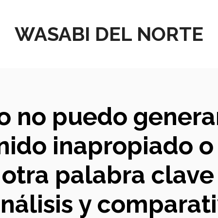
WASABI DEL NORTE
ro no puedo generar
nido inapropiado o
s otra palabra clav
análisis y comparat