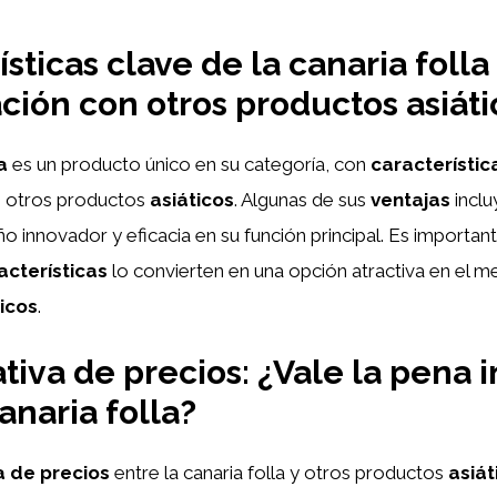
sticas clave de la canaria folla
ión con otros productos asiáti
a
es un producto único en su categoría, con
característic
de otros productos
asiáticos
. Algunas de sus
ventajas
inclu
eño innovador y eficacia en su función principal. Es importan
acterísticas
lo convierten en una opción atractiva en el 
ticos
.
iva de precios: ¿Vale la pena i
anaria folla?
 de precios
entre la canaria folla y otros productos
asiát