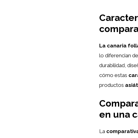
Caracterí
comparac
La canaria foll
lo diferencian 
durabilidad, dis
cómo estas
car
productos
asiá
Comparat
en una c
La
comparativa