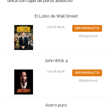
única con cajas de puros asiáticos!
El Lobo de Wall Street
out of stock
VER PRODUCTO
Amazon.es
John Wick 4
out of stock
VER PRODUCTO
Amazon.es
Acero puro