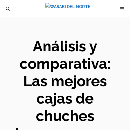
Saltar
M
al
contenido
Análisis y
comparativa:
Las mejores
cajas de
chuches