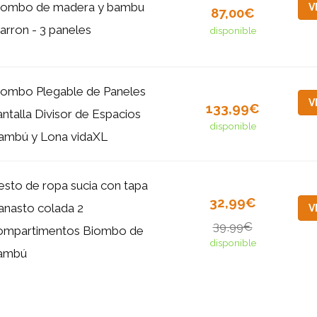
iombo de madera y bambu
V
87,00€
arron - 3 paneles
disponible
iombo Plegable de Paneles
V
133,99€
antalla Divisor de Espacios
disponible
ambú y Lona vidaXL
esto de ropa sucia con tapa
32,99€
anasto colada 2
V
39,99€
ompartimentos Biombo de
disponible
ambú