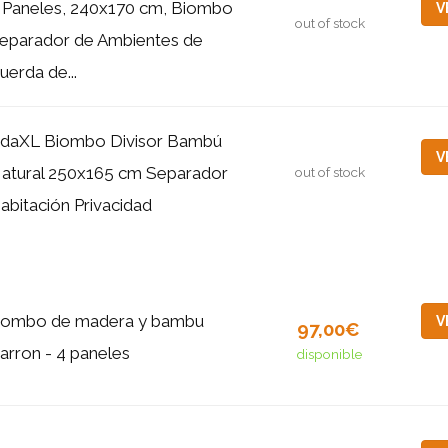
 Paneles, 240x170 cm, Biombo
V
out of stock
eparador de Ambientes de
uerda de...
idaXL Biombo Divisor Bambú
V
atural 250x165 cm Separador
out of stock
abitación Privacidad
iombo de madera y bambu
V
97,00€
arron - 4 paneles
disponible