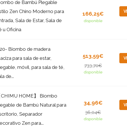
iombo de Bambú Plegable
stilo Zen Chino Moderno para
V
166,25€
ntrada, Sala de Estar, Sala de
disponible
é u Oficina
20- Biombo de madera
513,59€
aciza para sala de estar,
V
733,70€
legable, móvil, para sala de té,
disponible
la de...
CHIMU HOME】 Biombo
34,96€
legable de Bambú Natural para
V
36,04€
scritorio, Separador
disponible
ecorativo Zen para...