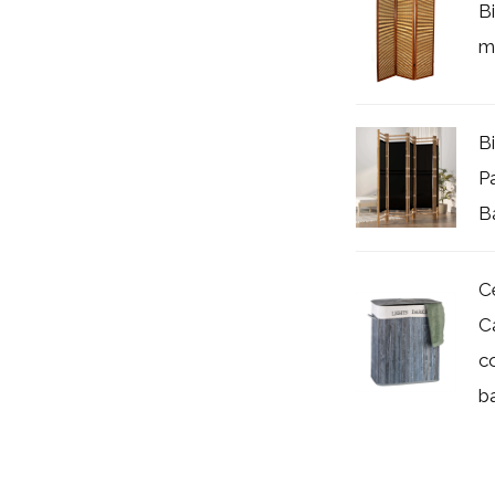
B
m
B
P
B
C
C
c
b