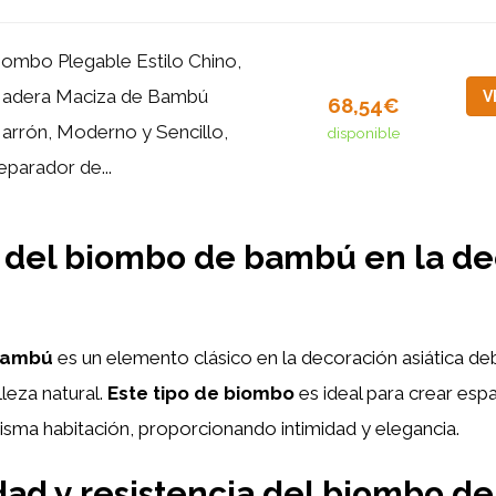
iombo Plegable Estilo Chino,
adera Maciza de Bambú
V
68,54€
arrón, Moderno y Sencillo,
disponible
eparador de...
 del biombo de bambú en la de
bambú
es un elemento clásico en la decoración asiática de
lleza natural.
Este tipo de biombo
es ideal para crear esp
sma habitación, proporcionando intimidad y elegancia.
dad y resistencia del biombo 