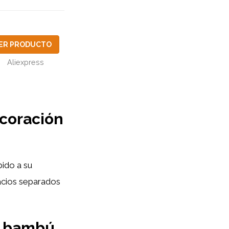
ER PRODUCTO
Aliexpress
coración
bido a su
acios separados
de bambú