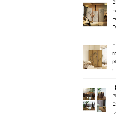
B
E
E
T
H
m
p
sa
【
P
E
D