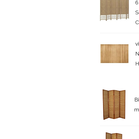
6
S
C
v
N
H
B
m