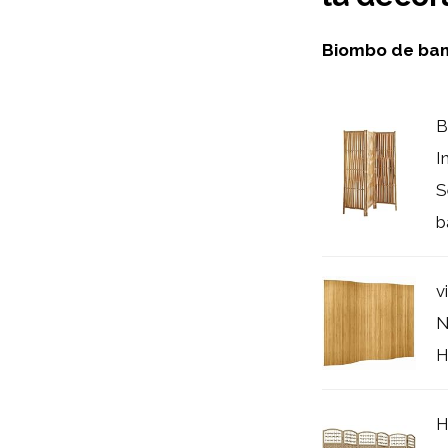
Biombo de ba
B
I
S
b
v
N
H
H