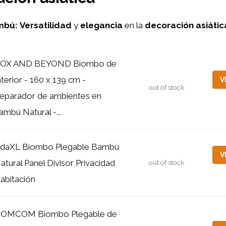
mbú:
Versatilidad
y
elegancia
en la
decoración asiátic
OX AND BEYOND Biombo de
nterior - 160 x 139 cm -
V
out of stock
eparador de ambientes en
ambú Natural -...
idaXL Biombo Plegable Bambú
V
atural Panel Divisor Privacidad
out of stock
abitación
OMCOM Biombo Plegable de