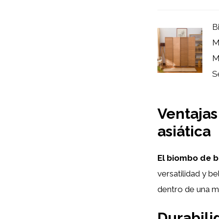
B
M
M
S
Ventajas
asiática
El biombo de 
versatilidad y be
dentro de una mi
Durabili