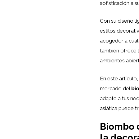
sofisticación a s
Con su diseño lig
estilos decorati
acogedor a cualq
también ofrece l
ambientes abier
En este artículo
mercado del
bi
adapte a tus nec
asiática puede 
Biombo d
la decor