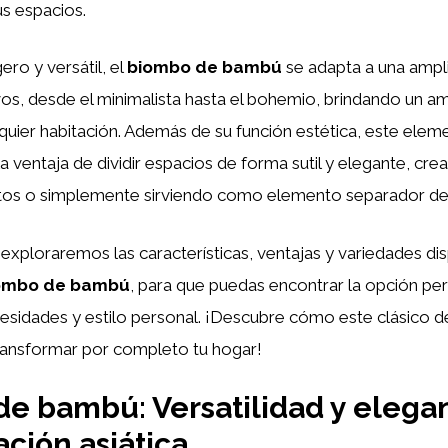
us espacios.
ero y versátil, el
biombo de bambú
se adapta a una ampl
vos, desde el minimalista hasta el bohemio, brindando un am
uier habitación. Además de su función estética, este ele
a ventaja de dividir espacios de forma sutil y elegante, cre
tos o simplemente sirviendo como elemento separador de
, exploraremos las características, ventajas y variedades dis
ombo de bambú
, para que puedas encontrar la opción pe
esidades y estilo personal. ¡Descubre cómo este clásico d
transformar por completo tu hogar!
e bambú: Versatilidad y elega
ación asiática