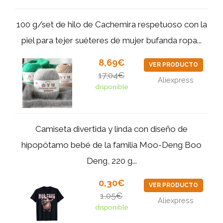
100 g/set de hilo de Cachemira respetuoso con la
piel para tejer suéteres de mujer bufanda ropa...
8,69€
VER PRODUCTO
17,04€
Aliexpress
disponible
Camiseta divertida y linda con diseño de
hipopótamo bebé de la familia Moo-Deng Boo
Deng, 220 g...
0,30€
VER PRODUCTO
1,05€
Aliexpress
disponible