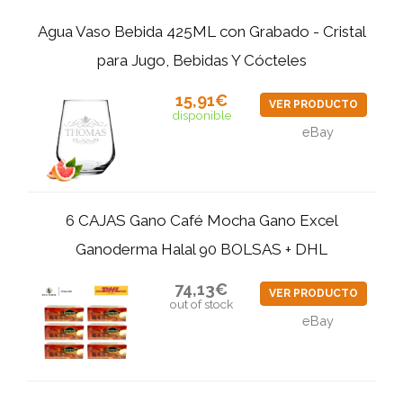
Agua Vaso Bebida 425ML con Grabado - Cristal
para Jugo, Bebidas Y Cócteles
15,91€
VER PRODUCTO
disponible
eBay
6 CAJAS Gano Café Mocha Gano Excel
Ganoderma Halal 90 BOLSAS + DHL
74,13€
VER PRODUCTO
out of stock
eBay