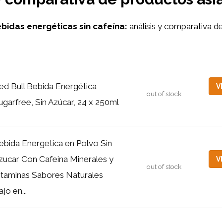
bidas energéticas sin cafeína:
análisis y comparativa d
ed Bull Bebida Energética
V
out of stock
ugarfree, Sin Azúcar, 24 x 250ml
ebida Energetica en Polvo Sin
zucar Con Cafeina Minerales y
V
out of stock
itaminas Sabores Naturales
jo en...