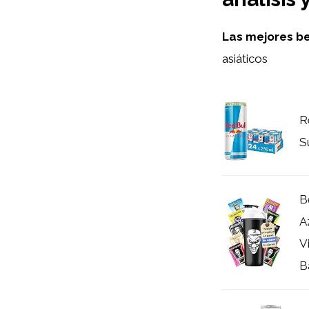
Las mejores be
asiáticos
R
S
B
A
V
Ba