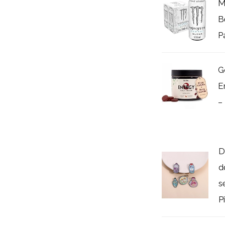
M
B
P
G
E
–
D
d
s
Pi