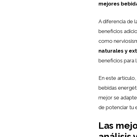
mejores bebida
A diferencia de l
beneficios adic
como nerviosism
naturales y ex
beneficios para l
En este artículo
bebidas energéti
mejor se adapte 
de potenciar tu 
Las mejo
análisis