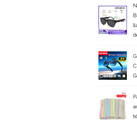
N
B
l
d
G
C
G
P
a
t