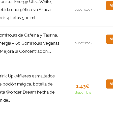
onster Energy Ultra White,
V
ebida energética sin Azúcar -
out of stock
ack 4 Latas 500 ml
ominolas de Cafeina y Taurina,
V
nergia – 60 Gominolas Veganas
out of stock
 Mejora la Concentración,...
rink Up-Alfileres esmaltados
e poción mágica, botella de
V
1,43€
eta Wonder Dream hecha de
disponible
n de...