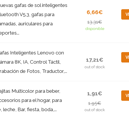
uevas gafas de sol inteligentes
6,66€
luetooth V5.3, gafas para
V
13,31€
lamadas, auriculares para
disponible
eportes...
afas Inteligentes Lenovo con
V
17,21€
ámara 8K, IA, Control Táctil,
out of stock
rabación de Fotos, Traductor,...
ajitas Multicolor para beber,
1,91€
V
ccesorios para el hogar, para
1,95€
é, leche, Bar, fiesta, boda,...
out of stock