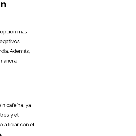
in
a opción más
negativos
rdia. Además,
 manera
in cafeína, ya
trés y el
a lidiar con el
.