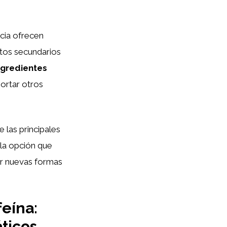
ncia ofrecen
tos secundarios
ngredientes
ortar otros
 las principales
 la opción que
ir nuevas formas
feína:
áticos