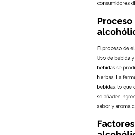
consumidores dis
Proceso 
alcohóli
El proceso de el
tipo de bebida y
bebidas se produ
hierbas. La fer
bebidas, lo que 
se añaden ingred
sabor y aroma ca
Factores
alcohóli