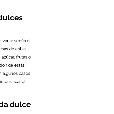
dulces
 variar según el
uchas de estas
azúcar, frutas o
ción de estas
en algunos casos,
ntensificar el
ida dulce