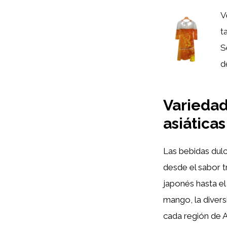
V
t
S
d
Variedad
asiáticas
Las bebidas dulc
desde el sabor 
japonés hasta e
mango, la divers
cada región de A