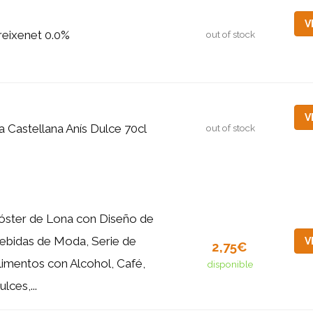
V
reixenet 0.0%
out of stock
V
a Castellana Anís Dulce 70cl
out of stock
óster de Lona con Diseño de
ebidas de Moda, Serie de
V
2,75€
limentos con Alcohol, Café,
disponible
ulces,...