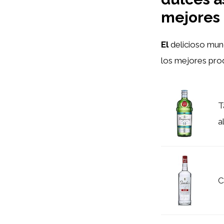
mejores
El
delicioso mu
los mejores pro
T
a
C