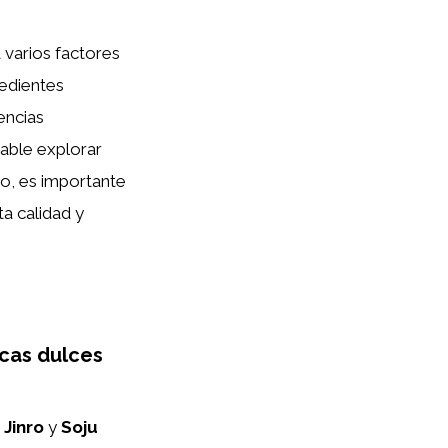
a varios factores
redientes
encias
able explorar
mo, es importante
ta calidad y
icas dulces
 Jinro
y
Soju