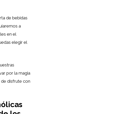
erta de bebidas
guiaremos a
es en el
edas elegir el
nuestras
evar por la magia
 de disfrute con
ólicas
de los