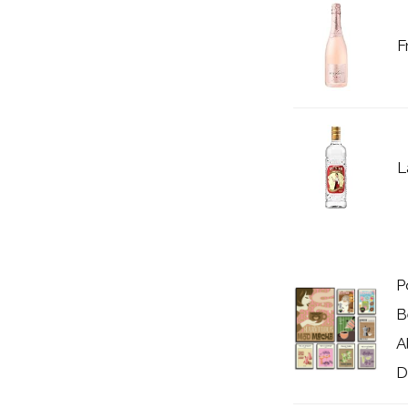
F
L
P
B
A
D