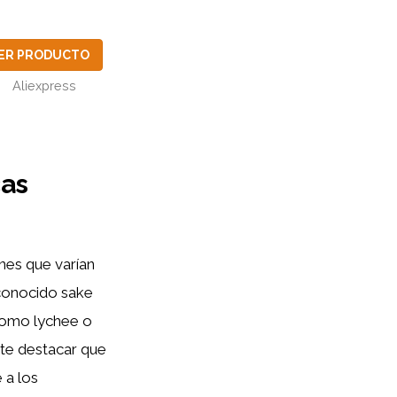
ER PRODUCTO
Aliexpress
cas
nes que varían
 conocido sake
 como lychee o
nte destacar que
 a los