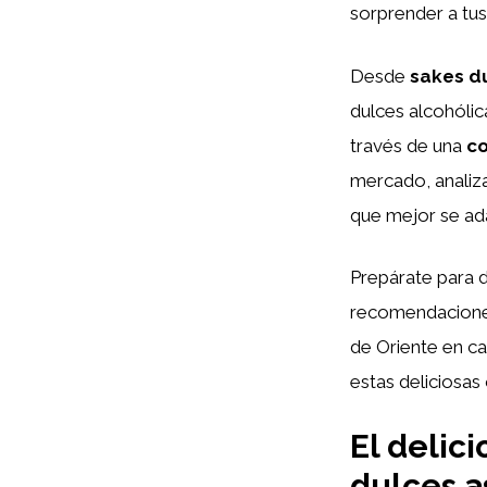
sorprender a tus
Desde
sakes d
dulces alcohólic
través de una
co
mercado, analiza
que mejor se ada
Prepárate para 
recomendacion
de Oriente en ca
estas deliciosas
El delic
dulces as