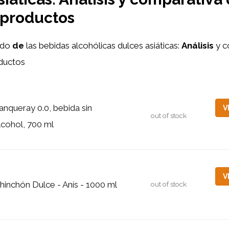
 productos
ndo
de
las bebidas alcohólicas dulces asiáticas:
Análisis
y c
ductos
anqueray 0.0, bebida sin
V
out of stock
lcohol, 700 ml
V
hinchón Dulce - Anís - 1000 ml
out of stock