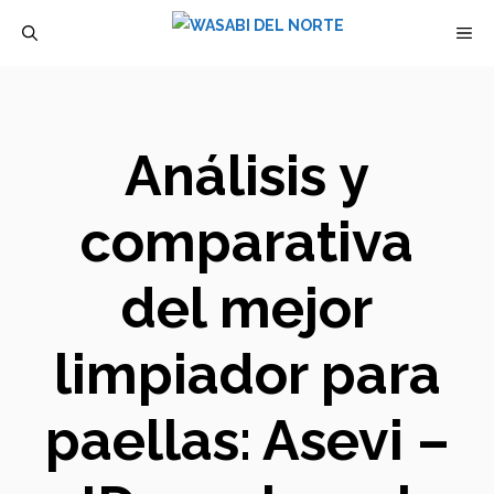
Saltar
M
al
contenido
Análisis y
comparativa
del mejor
limpiador para
paellas: Asevi –