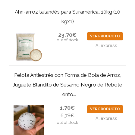
Ahn-arroz tailandés para Suramérica, 10kg (10
kgx1)
23,70€
VER PRODUCTO
out of stock
Aliexpress
Pelota Antiestrés con Forma de Bola de Arroz,
Juguete Blandito de Sésamo Negro de Rebote
Lento...
1,70€
VER PRODUCTO
6,78€
Aliexpress
out of stock