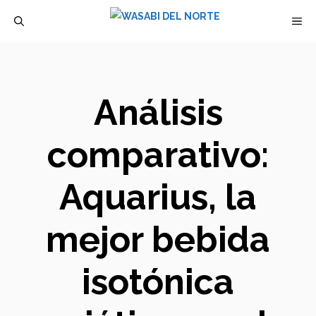
Saltar
M
al
contenido
Análisis
comparativo:
Aquarius, la
mejor bebida
isotónica