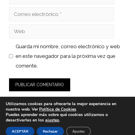
Correo
electrónico
Web
Guarda mi nombre, correo electrónico y web
en este navegador para la próxima vez que
comente.
Utilizamos cookies para ofrecerte la mejor experiencia en
nuestra web. Ver
Política de Cookies
Puedes aprender más sobre qué cookies utilizamos o
desactivarlas en los
ajustes
.
© 2026 wasabidelnorte.es -
Política de Privacidad y Aviso
Legal
-
Política de cookies
ACEPTAR
Rechazar
Ajustes