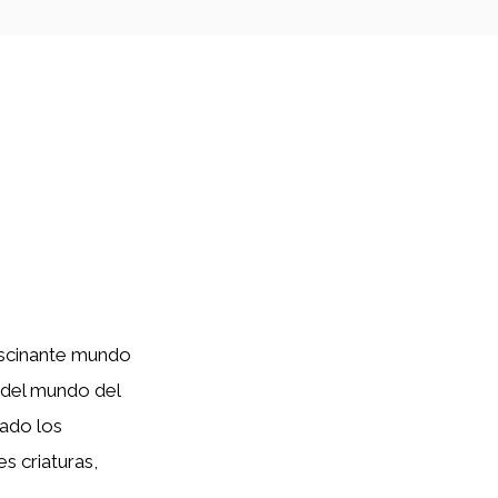
ascinante mundo
s del mundo del
tado los
s criaturas,