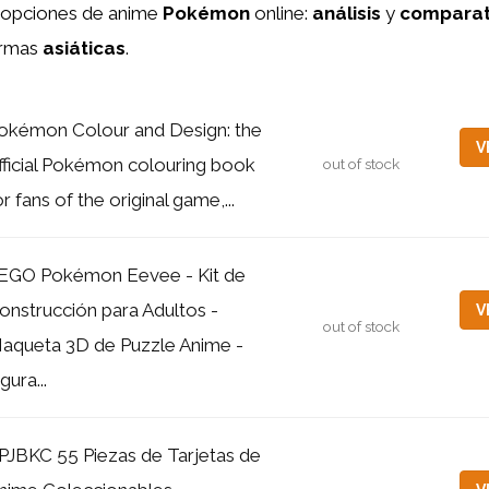
 opciones de anime
Pokémon
online:
análisis
y
comparat
ormas
asiáticas
.
okémon Colour and Design: the
V
fficial Pokémon colouring book
out of stock
or fans of the original game,...
EGO Pokémon Eevee - Kit de
onstrucción para Adultos -
V
out of stock
aqueta 3D de Puzzle Anime -
gura...
PJBKC 55 Piezas de Tarjetas de