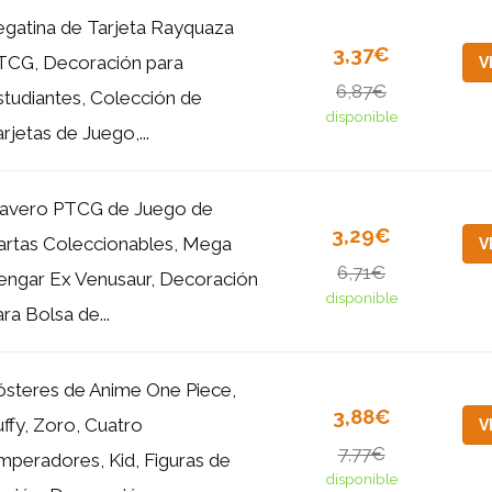
egatina de Tarjeta Rayquaza
3,37€
TCG, Decoración para
V
6,87€
studiantes, Colección de
disponible
rjetas de Juego,...
lavero PTCG de Juego de
3,29€
artas Coleccionables, Mega
V
6,71€
engar Ex Venusaur, Decoración
disponible
ra Bolsa de...
ósteres de Anime One Piece,
3,88€
uffy, Zoro, Cuatro
V
7,77€
mperadores, Kid, Figuras de
disponible