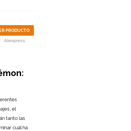
ER PRODUCTO
Aliexpress
kémon:
ferentes
jes, el
án tanto las
minar cuál ha