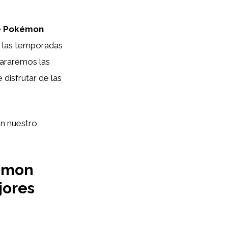
e Pokémon
, las temporadas
pararemos las
disfrutar de las
on nuestro
kemon
jores