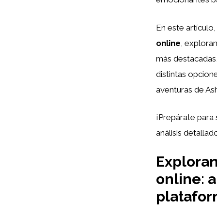
En este artículo
online
, explora
más destacadas,
distintas opcion
aventuras de As
¡Prepárate para
análisis detalla
Explora
online: 
platafor