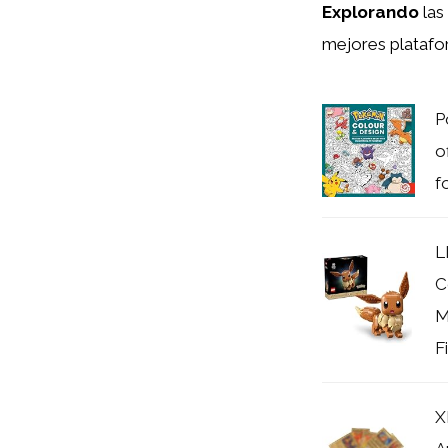
Explorando
las
mejores plataf
P
o
f
L
C
M
Fi
X