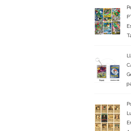
P
P
E
Ta
L
C
G
pa
P
L
E