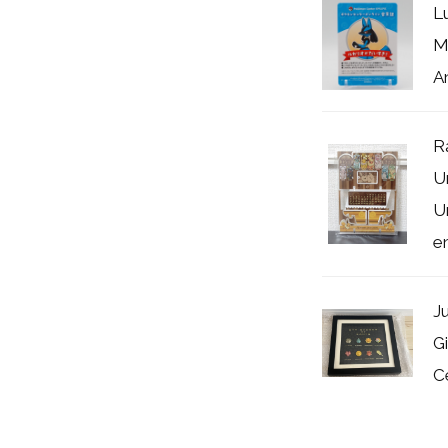
L
M
A
R
U
U
e
J
G
C