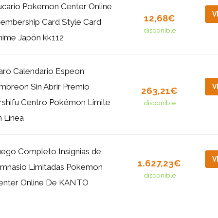
ucario Pokemon Center Online
V
12,68€
embership Card Style Card
disponible
nime Japón kk112
aro Calendario Espeon
mbreon Sin Abrir Premio
V
263,21€
rshifu Centro Pokémon Límite
disponible
n Línea
uego Completo Insignias de
V
1.627,23€
imnasio Limitadas Pokemon
disponible
enter Online De KANTO