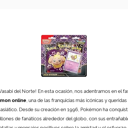
Wasabi del Norte! En esta ocasión, nos adentramos en el f
mon online
, una de las franquicias más icónicas y querida
 asiático. Desde su creación en 1996, Pokémon ha conquis
lones de fanáticos alrededor del globo, con sus entrañable
allas y mensajes positivos sobre la amistad y el esfuerzo.