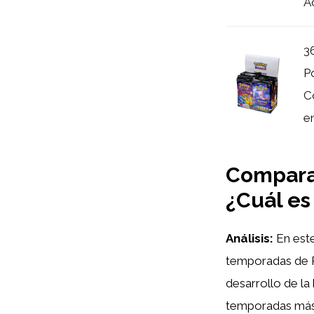
A
3
P
C
en
Compara
¿Cuál es
Análisis:
En este
temporadas de P
desarrollo de la 
temporadas más c