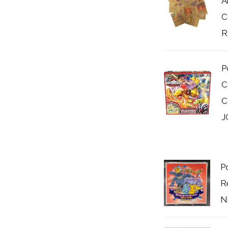
A
C
R
P
C
C
J
P
R
N