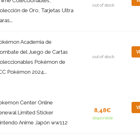
nime Coleccionables,
V
out of stock
olección de Oro, Tarjetas Ultra
aras...
okémon Academia de
ombate del Juego de Cartas
V
out of stock
oleccionables Pokémon de
CC Pokémon 2024...
okemon Center Online
V
8,48€
enewal Limited Sticker
disponible
intendo Anime Japón ww112