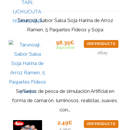
Tarunoaji, Sabor Salsa Soja Harina de Arroz
Ramen, 5 Paquetes Fideos y Sopa
98,35€
VER PRODUCTO
disponible
eBay
Señuelos de pesca de simulación Artificial en
forma de camarón, luminosos, realistas, suaves,
con...
2,49€
VER PRODUCTO
7,78€