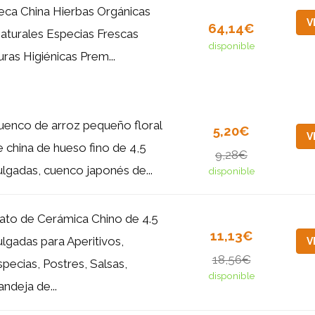
eca China Hierbas Orgánicas
V
64,14€
aturales Especias Frescas
disponible
uras Higiénicas Prem...
uenco de arroz pequeño floral
5,20€
V
e china de hueso fino de 4,5
9,28€
ulgadas, cuenco japonés de...
disponible
lato de Cerámica Chino de 4.5
11,13€
ulgadas para Aperitivos,
V
18,56€
specias, Postres, Salsas,
disponible
ndeja de...