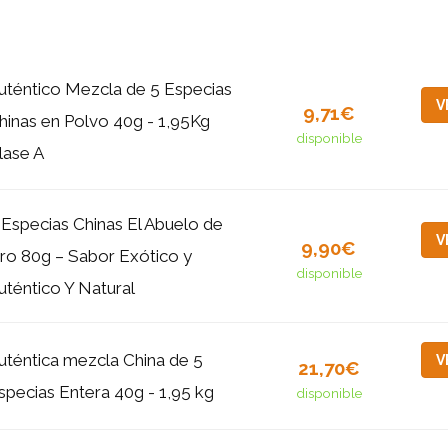
uténtico Mezcla de 5 Especias
V
9,71€
hinas en Polvo 40g - 1,95Kg
disponible
lase A
 Especias Chinas El Abuelo de
V
9,90€
ro 80g – Sabor Exótico y
disponible
uténtico Y Natural
uténtica mezcla China de 5
V
21,70€
specias Entera 40g - 1,95 kg
disponible