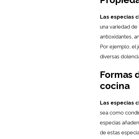
Las especias c
una variedad de 
antioxidantes, a
Por ejemplo, el j
diversas dolenci
Formas d
cocina
Las especias c
sea como condim
especias añaden 
de estas especia