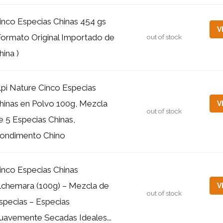
inco Especias Chinas 454 gs
V
Formato Original Importado de
out of stock
hina )
lpi Nature Cinco Especias
hinas en Polvo 100g, Mezcla
V
out of stock
e 5 Especias Chinas,
ondimento Chino
inco Especias Chinas
lchemara (100g) – Mezcla de
V
out of stock
specias – Especias
uavemente Secadas Ideales...