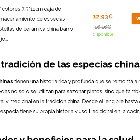
7 colores 7,5*11cm caja de
12,93€
lmacenamiento de especias
V
16,16€
otellas de cerámica china barro
disponible
jo...
 tradición de las especias china
hinas
tienen una historia rica y profunda que se remonta a
ecias no solo se utilizan para sazonar platos, sino que tamb
ral y medicinal en la tradición china. Desde el jengibre hasta 
especia tiene su propia historia y uso tradicional en la coci
des y beneficios para la salud