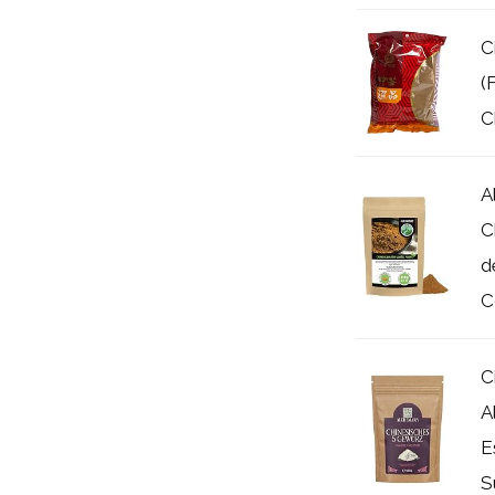
C
(
C
A
C
d
C
C
A
E
S