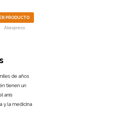
ER PRODUCTO
Aliexpress
s
 miles de años
ién tienen un
el anís
na y la medicina