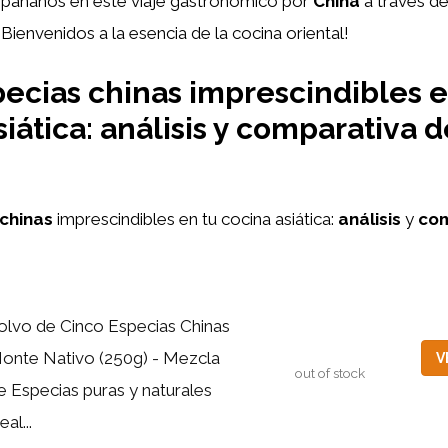
mpáñanos en este viaje gastronómico por
China
a través d
¡Bienvenidos a la esencia de la cocina oriental!
pecias chinas imprescindibles e
iática: análisis y comparativa d
 chinas
imprescindibles en tu cocina asiática:
análisis
y
com
olvo de Cinco Especias Chinas
onte Nativo (250g) - Mezcla
V
out of stock
e Especias puras y naturales
eal...