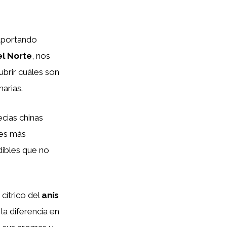
 aportando
l Norte
, nos
brir cuáles son
arias.
ecias chinas
res más
dibles que no
 cítrico del
anís
la diferencia en