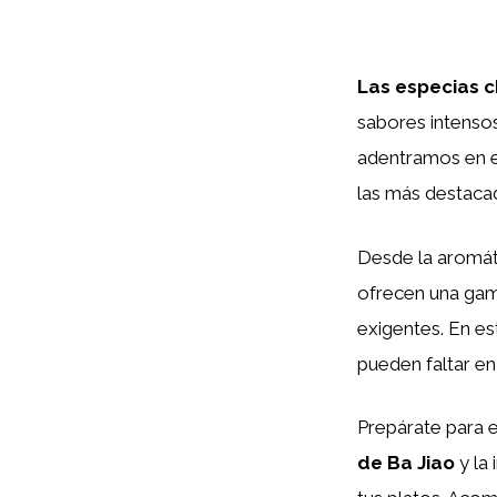
Las especias c
sabores intensos
adentramos en el
las más destaca
Desde la aromá
ofrecen una gam
exigentes. En es
pueden faltar en
Prepárate para e
de Ba Jiao
y la 