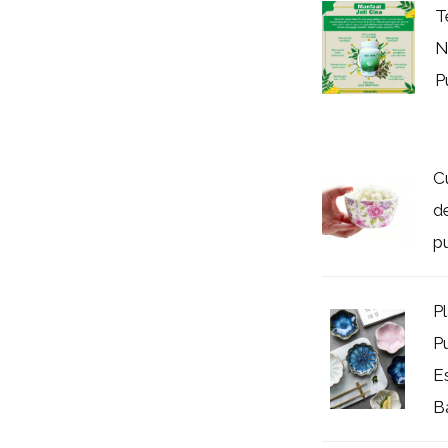
T
N
P
C
d
p
P
P
E
Ba