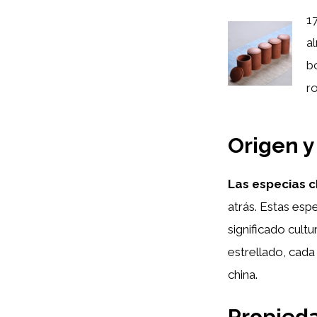
1
a
b
ro
Origen y
Las especias c
atrás. Estas esp
significado cultu
estrellado, cada 
china.
Propieda