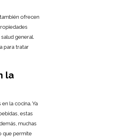
 también ofrecen
 propiedades
 salud general.
a para tratar
n la
 en la cocina. Ya
ebidas, estas
. Además, muchas
o que permite