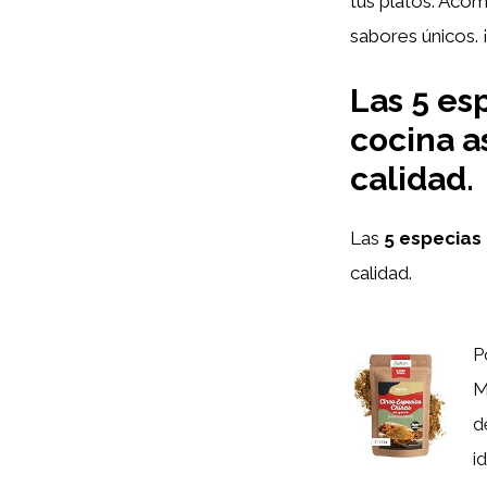
tus platos. Aco
sabores únicos. 
Las 5 es
cocina as
calidad.
Las
5 especias
calidad.
P
M
d
id