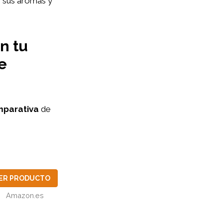
e sus aromas y
n tu
e
parativa
de
ER PRODUCTO
Amazon.es