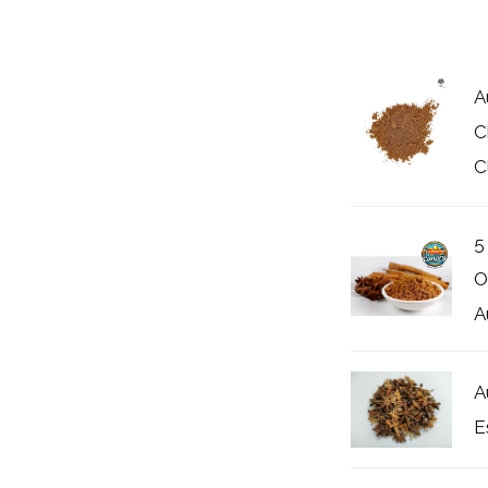
A
C
C
5
O
A
A
E