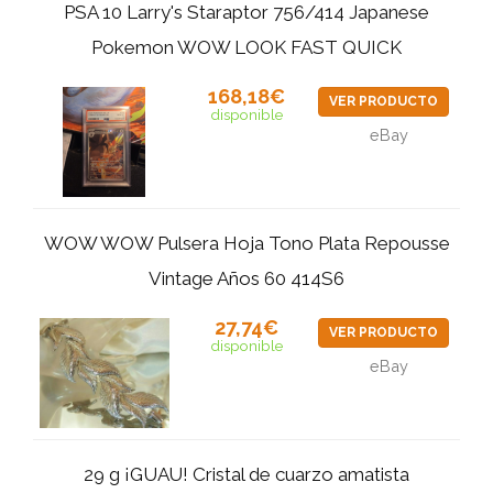
PSA 10 Larry's Staraptor 756/414 Japanese
Pokemon WOW LOOK FAST QUICK
168,18€
VER PRODUCTO
disponible
eBay
WOW WOW Pulsera Hoja Tono Plata Repousse
Vintage Años 60 414S6
27,74€
VER PRODUCTO
disponible
eBay
29 g ¡GUAU! Cristal de cuarzo amatista