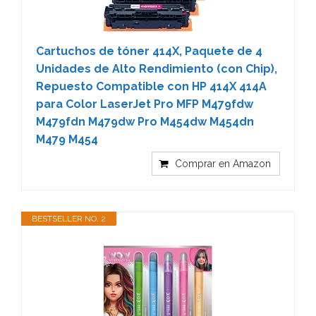
Cartuchos de tóner 414X, Paquete de 4
Unidades de Alto Rendimiento (con Chip),
Repuesto Compatible con HP 414X 414A
para Color LaserJet Pro MFP M479fdw
M479fdn M479dw Pro M454dw M454dn
M479 M454
Comprar en Amazon
BESTSELLER NO. 2