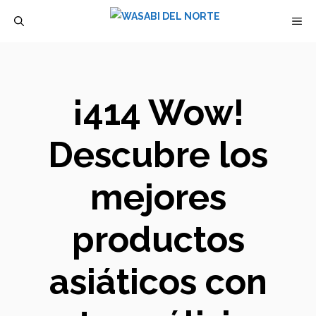
Saltar
M
al
contenido
¡414 Wow!
Descubre los
mejores
productos
asiáticos con