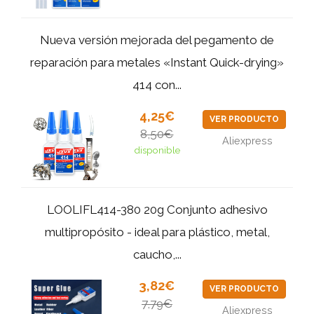
Nueva versión mejorada del pegamento de
reparación para metales «Instant Quick-drying»
414 con...
4,25€
VER PRODUCTO
8,50€
Aliexpress
disponible
LOOLIFL414-380 20g Conjunto adhesivo
multipropósito - ideal para plástico, metal,
caucho,...
3,82€
VER PRODUCTO
7,79€
Aliexpress